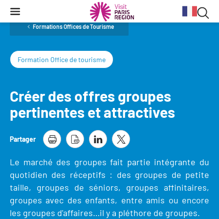
Reche
Contenu
Navigation
Recherche
principale
Rec
Formations Offices de Tourisme
dan
Formation Office de tourisme
Conjoncture
Aides et financements
Services aux clientèles d'affaires
Organisez votre séminaire
Volontaires du Tourisme
le
site
Stratégie et plan d'actions BtoB 2026
Information Tourisme
Tableau de bord mensuel
Fonds Régional pour le Tourisme
Se déplacer à Paris Region
Créer des offres groupes
Bilans
Aides financières et subventions
pertinentes et attractives
Calendrier des opérations de promotion
Evénements & actualités
Chiffre Spécial Covid
Tourisme durable
Travel Trade News
Partager
Expositions
Profils des clientèles
Les Offices de Tourisme
Évènements sportifs
Le marché des groupes fait partie intégrante du
Clientèle francilienne
Outils pour vos professionnels
quotidien des réceptifs : des groupes de petite
Guide de la Destination
taille, groupes de séniors, groupes affinitaires,
Clientèle française
Outils pour votre Office de Tourisme
groupes avec des enfants, entre amis ou encore
Destination Impressionnisme
Clientèle de proximité
Lettres information réseau
les groupes d'affaires…il y a pléthore de groupes.