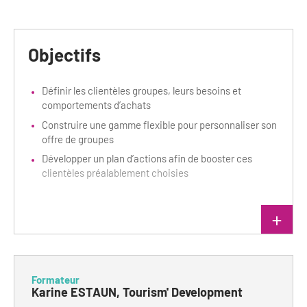
Bilan des actions de professionnalisation
Golfs
Améliorer l’expérience de vos visiteurs
City Tours
Objectifs
Incentive et team building
Besoins et attentes des visiteurs
Définir les clientèles groupes, leurs besoins et
Logistique
Améliorer la qualité
comportements d’achats
Construire une gamme flexible pour personnaliser son
Agences Réceptives et évènementielles
Partage d'expériences professionnelles
offre de groupes
Guides et interprètes
Labels, Certifications et Normes
Développer un plan d’actions afin de booster ces
clientèles préalablement choisies
Services, Wifi, cartes
Accessibilité
Autocaristes/Transporteurs/transféristes
Tourisme & Handicap
lire plus
Destination Groupes
Se former et s'informer à l'Accessibilité
Nos publics en situation de handicap
Formateur
Magazine Paris Region
Karine ESTAUN, Tourism' Development
Comment se rendre accessible?