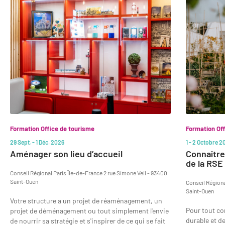
1
to
2
of
15
Formation Office de tourisme
Formation Off
29 Sept. - 1 Déc. 2026
1 - 2 Octobre 2
Aménager son lieu d’accueil
Connaître 
de la RSE
Conseil Régional Paris Île-de-France 2 rue Simone Veil - 93400
Saint-Ouen
Conseil Régiona
Saint-Ouen
Votre structure a un projet de réaménagement, un
Pour tout co
projet de déménagement ou tout simplement l'envie
durable et de
de nourrir sa stratégie et s'inspirer de ce qui se fait