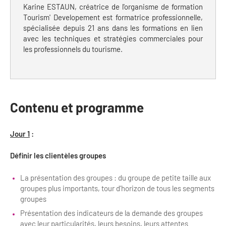
Newsletter BtoB
Karine ESTAUN, créatrice de l'organisme de formation
Annuaire accessibilité
Tourism' Developement est formatrice professionnelle,
Inscription à la newsletter
spécialisée depuis 21 ans dans les formations en lien
Le Label Villes et Villages Fleuris
avec les techniques et stratégies commerciales pour
Institutionnels du tourisme
les professionnels du tourisme.
L'organisation du label
Grands Evènements
S'investir dans le label
L'organisation des visites
Contenu et programme
Remise des Prix
Jour 1
:
Définir les clientèles groupes
La présentation des groupes : du groupe de petite taille aux
groupes plus importants, tour d’horizon de tous les segments
groupes
Présentation des indicateurs de la demande des groupes
avec leur particularités, leurs besoins, leurs attentes