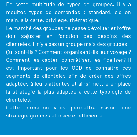
De cette multitude de types de groupes, il y a
Clientèles lointaines
La liste des OT d'Île-de-France
Restaurants impressionnistes
moultes types de demandes : standard, clé en
Clientèles spécifiques
APIDAE
Hébergements impressionnistes
main, à la carte, privilège, thématique.
Le marché des groupes ne cesse d’évoluer et l’offre
Etudes et enquêtes
Offres d'emplois et de stages
Offre culturelle impressionniste
doit s'ajuster en fonction des besoins des
Formations
Offre de la destination
clientèles. Il n’y a pas un groupe mais des groupes.
Etudes thématiques
Qui sont-ils ? Comment organisent-ils leur voyage ?
Dispositifs d'enquêtes
Mode d'emploi formations
Activités
Comment les capter, concrétiser, les fidéliser? Il
est important pour les OGD de connaître ces
Formations inter-filières
Musée - Monuments - Châteaux
Chiffres Annuels
segments de clientèles afin de créer des offres
Formations OT
adaptées à leurs attentes et ainsi mettre en place
Croisiéristes/Bateaux
Chiffres clés de la destination
la stratégie la plus adaptée à cette typologie de
Ateliers
Parcs d’attractions et animaliers
clientèles.
Repères annuel
Matinales
Cette formation vous permettra d’avoir une
Cabarets et casino
stratégie groupes efficace et efficiente.
Webinaires
Expériences et visites
E-learning
Grands magasins et outlets