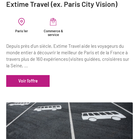
Newsletter BtoB
Extime Travel (ex. Paris City Vision)
Annuaire accessibilité
Inscription à la newsletter
Le Label Villes et Villages Fleuris
Institutionnels du tourisme
Paris 1er
Commerce &
service
L'organisation du label
Depuis près d'un siècle, Extime Travel aide les voyageurs du
Grands Evènements
S'investir dans le label
monde entier à découvrir le meilleur de Paris et de la France à
travers plus de 160 expériences (visites guidées, croisières sur
L'organisation des visites
la Seine, ...
Remise des Prix
Voir l'offre