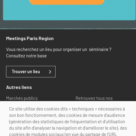
Meetings Paris Region
Vous recherchez un lieu pour organiser un séminaire ?
Consultez notre base
Trouver un lieu
Autres liens
Marchés publics
Retrouvez tous nos
partenaires
Ce site utilise des cookies dits « techniques » nécessaires à
son bon fonctionnement, des cookies de mesure d’audience
Nous suivre
(génération des statistiques de fréquentation et d’utilisation
du site afin d’analyser la navigation et d’améliorer le site), des
cookies de modules sociaux (en vue du partage de l’URL