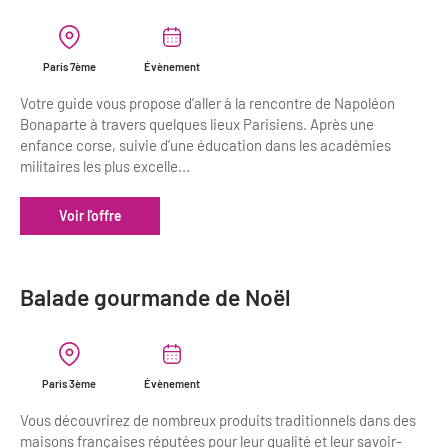
Newsletter BtoB
Annuaire accessibilité
Inscription à la newsletter
Le Label Villes et Villages Fleuris
Paris 7ème
Évènement
Institutionnels du tourisme
Votre guide vous propose d’aller à la rencontre de Napoléon
L'organisation du label
Bonaparte à travers quelques lieux Parisiens. Après une
enfance corse, suivie d’une éducation dans les académies
Grands Evènements
S'investir dans le label
militaires les plus excelle...
L'organisation des visites
Voir l'offre
Remise des Prix
Balade gourmande de Noël
Paris 3ème
Évènement
Vous découvrirez de nombreux produits traditionnels dans des
maisons françaises réputées pour leur qualité et leur savoir-