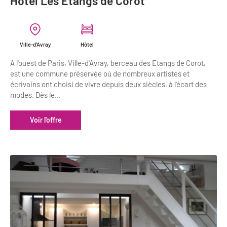
Hôtel Les Etangs de Corot
Newsletter BtoB
Annuaire accessibilité
Inscription à la newsletter
Le Label Villes et Villages Fleuris
Ville-d'Avray
Hôtel
Institutionnels du tourisme
L'organisation du label
A l'ouest de Paris, Ville-d'Avray, berceau des Etangs de Corot,
est une commune préservée où de nombreux artistes et
Grands Evènements
S'investir dans le label
écrivains ont choisi de vivre depuis deux siècles, à l'écart des
modes. Dès le...
L'organisation des visites
Voir l'offre
Remise des Prix