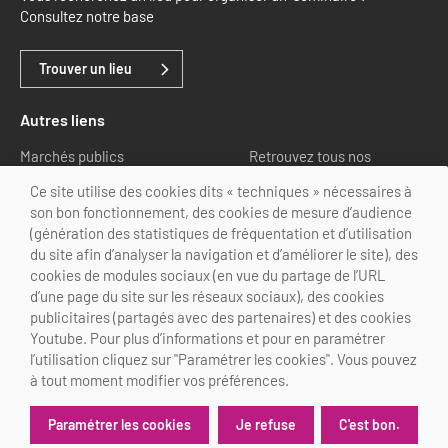
Consultez notre base
Trouver un lieu
Autres liens
Marchés publics
Retrouvez tous nos
partenaires
Ce site utilise des cookies dits « techniques » nécessaires à
son bon fonctionnement, des cookies de mesure d’audience
Nous suivre
(génération des statistiques de fréquentation et d’utilisation
du site afin d’analyser la navigation et d’améliorer le site), des
cookies de modules sociaux (en vue du partage de l’URL
d’une page du site sur les réseaux sociaux), des cookies
publicitaires (partagés avec des partenaires) et des cookies
Youtube. Pour plus d’informations et pour en paramétrer
@Choose Paris Region
l’utilisation cliquez sur "Paramétrer les cookies". Vous pouvez
Mentions légales
Crédits
Personnalisation des cookies
à tout moment modifier vos préférences.
Je refuse
C'est bon.
Paramétrer les cookies