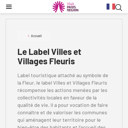
Reche
Contenu
Navigation
Recherche
principale
Rec
dan
Conjoncture
Aides et financements
Services aux clientèles d'affaires
Organisez votre séminaire
Volontaires du Tourisme
le
Accueil
site
Le Label Villes et
Stratégie et plan d'actions BtoB 2026
Information Tourisme
Tableau de bord mensuel
Fonds Régional pour le Tourisme
Se déplacer à Paris Region
Villages Fleuris
Bilans
Aides financières et subventions
Calendrier des opérations de promotion
Evénements & actualités
Chiffre Spécial Covid
Tourisme durable
Label touristique attaché au symbole de
Travel Trade News
Expositions
la Fleur, le label Villes et Villages Fleuris
Profils des clientèles
Les Offices de Tourisme
récompense les actions menées par les
Évènements sportifs
collectivités locales en faveur de la
Clientèle francilienne
Outils pour vos professionnels
qualité de vie. Il a pour vocation de faire
Guide de la Destination
Clientèle française
Outils pour votre Office de Tourisme
connaître et de valoriser les communes
qui aménagent leur territoire pour le
Destination Impressionnisme
Clientèle de proximité
Lettres information réseau
bien-être des habitants et l’accueil des