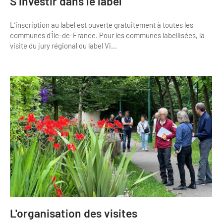
S'investir dans le label
Newsletter BtoB
Annuaire accessibilité
Inscription à la newsletter
L’inscription au label est ouverte gratuitement à toutes les
Le Label Villes et Villages Fleuris
communes d’Île-de-France. Pour les communes labellisées, la
visite du jury régional du label Vi...
Institutionnels du tourisme
L'organisation du label
Grands Evènements
S'investir dans le label
L'organisation des visites
Remise des Prix
L'organisation des visites