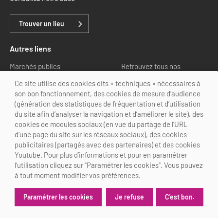
Trouver un lieu
Autres liens
Marchés publics
Retrouvez tous nos
partenaires
Ce site utilise des cookies dits « techniques » nécessaires à
son bon fonctionnement, des cookies de mesure d’audience
Nous suivre
(génération des statistiques de fréquentation et d’utilisation
du site afin d’analyser la navigation et d’améliorer le site), des
cookies de modules sociaux (en vue du partage de l’URL
d’une page du site sur les réseaux sociaux), des cookies
publicitaires (partagés avec des partenaires) et des cookies
Youtube. Pour plus d’informations et pour en paramétrer
@Choose Paris Region
l’utilisation cliquez sur "Paramétrer les cookies". Vous pouvez
Mentions légales
Crédits
Personnalisation des cookies
à tout moment modifier vos préférences.
Je refuse
C'est bon.
Paramétrer les cookies