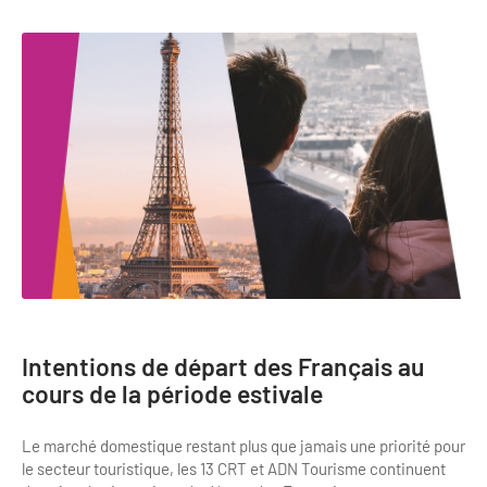
Newsletter BtoB
Annuaire accessibilité
Inscription à la newsletter
Le Label Villes et Villages Fleuris
Institutionnels du tourisme
L'organisation du label
Grands Evènements
S'investir dans le label
L'organisation des visites
Remise des Prix
Intentions de départ des Français au
cours de la période estivale
Le marché domestique restant plus que jamais une priorité pour
le secteur touristique, les 13 CRT et ADN Tourisme continuent