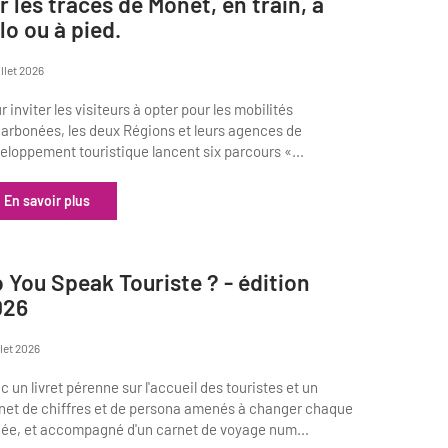
r les traces de Monet, en train, à
lo ou à pied.
illet 2026
r inviter les visiteurs à opter pour les mobilités
arbonées, les deux Régions et leurs agences de
eloppement touristique lancent six parcours «...
En savoir plus
 You Speak Touriste ? - édition
026
llet 2026
c un livret pérenne sur l'accueil des touristes et un
net de chiffres et de persona amenés à changer chaque
ée, et accompagné d'un carnet de voyage num...