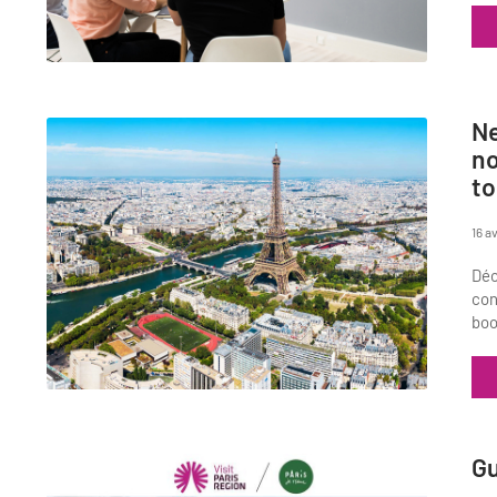
Ne
no
to
16 a
Déc
con
boo
Gu