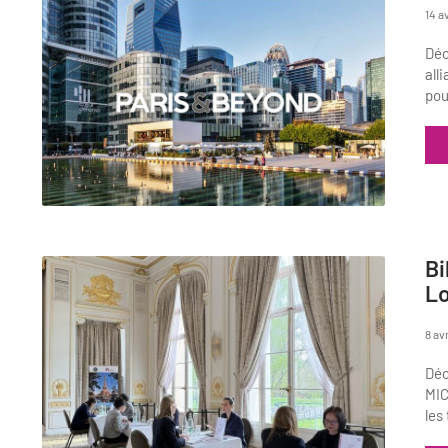
14 a
Déc
all
pou
Bi
Lo
8 av
Déc
MIC
les