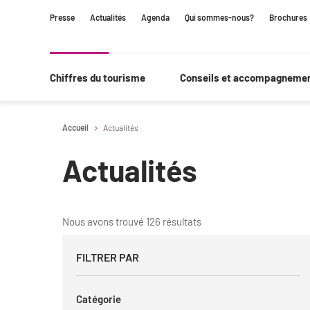
Contenu
Navigation
Recherche
Presse
Actualités
Agenda
Qui sommes-nous?
Brochures
principale
Chiffres du tourisme
Conseils et accompagneme
Accueil
Actualités
Actualités
Nous avons trouvé 126 résultats
FILTRER PAR
Catégorie