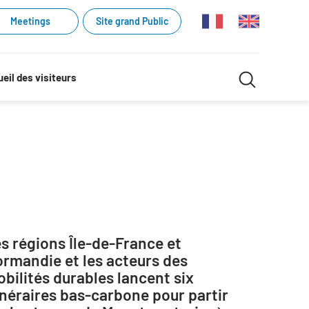
Meetings
Site grand Public
Recherche
eil des visiteurs
Recherch
dans
le
site
s régions Île-de-France et
rmandie et les acteurs des
bilités durables lancent six
inéraires bas-carbone pour partir