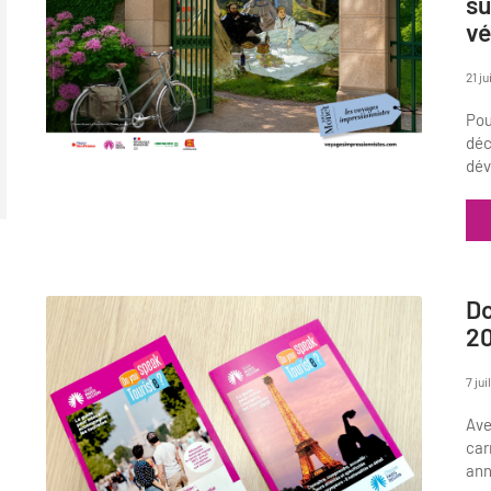
su
vé
21 ju
Pou
déc
dév
Do
2
7 jui
Ave
car
ann