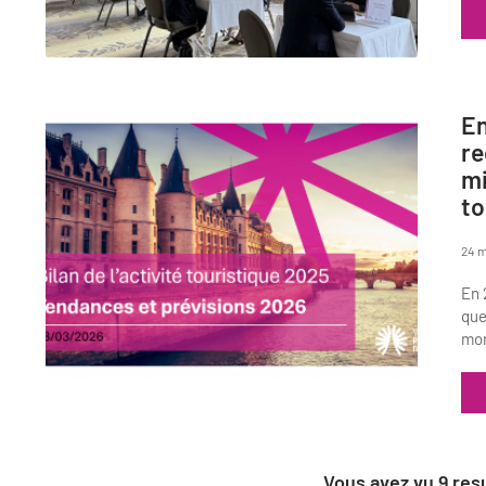
En
re
mi
to
24 m
En 
que
mon
Vous avez vu
9
resu