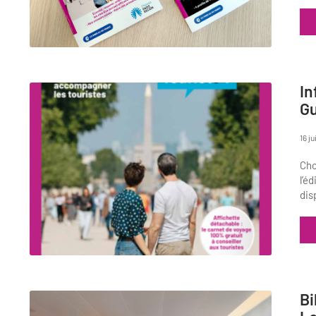
In
Gu
16 j
Cho
l’é
dis
Bi