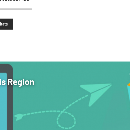
ltats
is Region