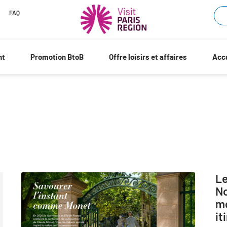
FAQ
nt
Promotion BtoB
Offre loisirs et affaires
Accu
Le
No
mo
it