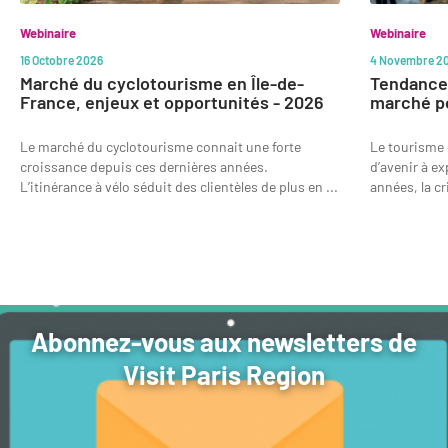
Webinaire
Webinaire
16 Octobre 2026
4 Novembre 2
Marché du cyclotourisme en Île-de-
Tendances
France, enjeux et opportunités - 2026
marché po
Le marché du cyclotourisme connait une forte
Le tourisme 
croissance depuis ces dernières années.
d’avenir à ex
L’itinérance à vélo séduit des clientèles de plus en ...
années, la cr
Abonnez-vous aux newsletters de
Visit Paris Region