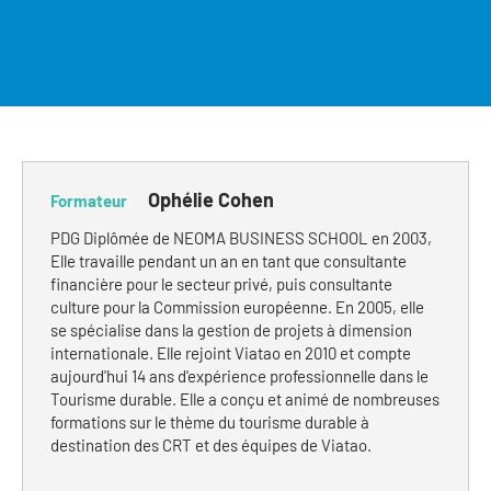
Clientèles lointaines
La liste des OT d'Île-de-France
Restaurants impressionnistes
Clientèles spécifiques
APIDAE
Hébergements impressionnistes
Etudes et enquêtes
Offres d'emplois et de stages
Offre culturelle impressionniste
Formations
Offre de la destination
Etudes thématiques
Ophélie Cohen
Formateur
Dispositifs d'enquêtes
Mode d'emploi formations
Activités
PDG Diplômée de NEOMA BUSINESS SCHOOL en 2003,
Formations inter-filières
Musée - Monuments - Châteaux
Elle travaille pendant un an en tant que consultante
Chiffres Annuels
financière pour le secteur privé, puis consultante
Formations OT
Croisiéristes/Bateaux
culture pour la Commission européenne. En 2005, elle
Chiffres clés de la destination
se spécialise dans la gestion de projets à dimension
Ateliers
Parcs d’attractions et animaliers
internationale. Elle rejoint Viatao en 2010 et compte
Repères annuel
aujourd'hui 14 ans d'expérience professionnelle dans le
Matinales
Cabarets et casino
Tourisme durable. Elle a conçu et animé de nombreuses
formations sur le thème du tourisme durable à
Webinaires
Expériences et visites
destination des CRT et des équipes de Viatao.
E-learning
Grands magasins et outlets