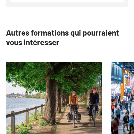
Autres formations qui pourraient
vous intéresser
slide
1
to
2
of
15