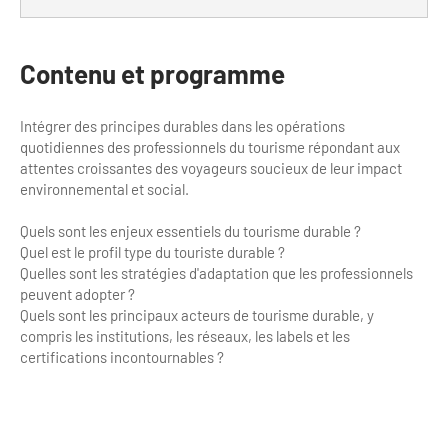
Bilan des actions de professionnalisation
Golfs
Améliorer l’expérience de vos visiteurs
City Tours
Contenu et programme
Incentive et team building
Besoins et attentes des visiteurs
Intégrer des principes durables dans les opérations
Logistique
quotidiennes des professionnels du tourisme répondant aux
Améliorer la qualité
attentes croissantes des voyageurs soucieux de leur impact
Agences Réceptives et évènementielles
environnemental et social.
Partage d'expériences professionnelles
Guides et interprètes
Labels, Certifications et Normes
Quels sont les enjeux essentiels du tourisme durable ?
Quel est le profil type du touriste durable ?
Services, Wifi, cartes
Accessibilité
Quelles sont les stratégies d'adaptation que les professionnels
peuvent adopter ?
Autocaristes/Transporteurs/transféristes
Quels sont les principaux acteurs de tourisme durable, y
Tourisme & Handicap
compris les institutions, les réseaux, les labels et les
certifications incontournables ?
Destination Groupes
Se former et s'informer à l'Accessibilité
Nos publics en situation de handicap
Magazine Paris Region
Comment se rendre accessible?