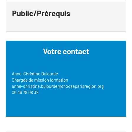
Newsletter BtoB
Annuaire accessibilité
Public/Prérequis
Inscription à la newsletter
Le Label Villes et Villages Fleuris
Institutionnels du tourisme
L'organisation du label
Grands Evènements
S'investir dans le label
Votre contact
L'organisation des visites
Remise des Prix
Anne-Christine Bulourde
Chargée de mission formation
anne-christine.bulourde@chooseparisregion.org
06 46 79 08 32