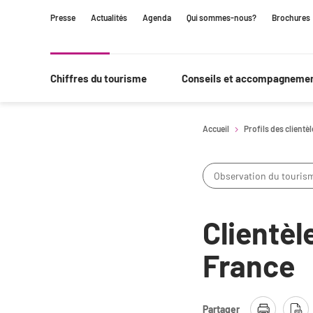
Contenu
Navigation
Recherche
Presse
Actualités
Agenda
Qui sommes-nous?
Brochures
principale
Chiffres du tourisme
Conseils et accompagneme
Accueil
Profils des clientè
Observation du touris
Clientèl
France
Partager