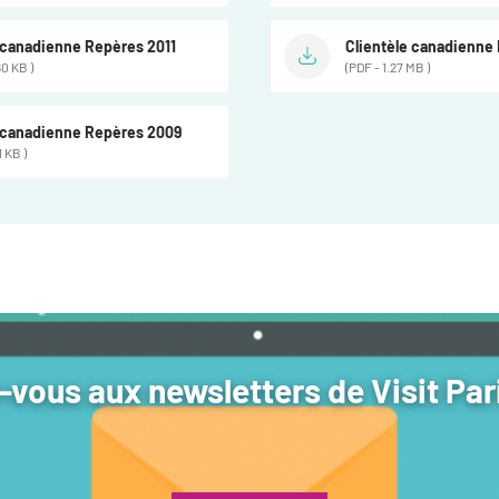
 canadienne Repères 2011
Clientèle canadienne
60 KB )
(PDF - 1.27 MB )
e canadienne Repères 2009
1 KB )
vous aux newsletters de Visit Par