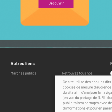
Découvrir
Autres liens
Marchés publics
Retrouvez tous nos
partenaires
Ce site utilise des cookies di
cookies de mesure d’audience (
du site afin d’analyser la navig
(en vue du partage de l’URL d’u
publicitaires (partagés avec d
d’informations et pour en param