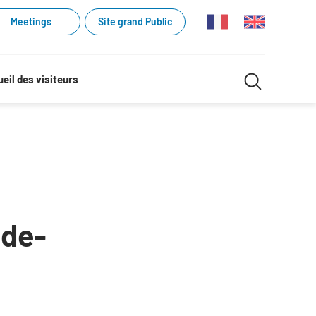
Meetings
Site grand Public
Recherche
eil des visiteurs
Recherch
dans
le
site
-de-