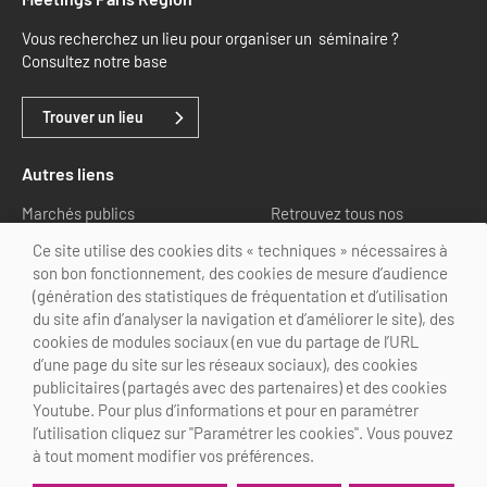
Vous recherchez un lieu pour organiser un séminaire ?
Consultez notre base
Trouver un lieu
Autres liens
Marchés publics
Retrouvez tous nos
partenaires
Ce site utilise des cookies dits « techniques » nécessaires à
son bon fonctionnement, des cookies de mesure d’audience
Nous suivre
(génération des statistiques de fréquentation et d’utilisation
du site afin d’analyser la navigation et d’améliorer le site), des
cookies de modules sociaux (en vue du partage de l’URL
d’une page du site sur les réseaux sociaux), des cookies
publicitaires (partagés avec des partenaires) et des cookies
Youtube. Pour plus d’informations et pour en paramétrer
@Choose Paris Region
l’utilisation cliquez sur "Paramétrer les cookies". Vous pouvez
Mentions légales
Crédits
Personnalisation des cookies
à tout moment modifier vos préférences.