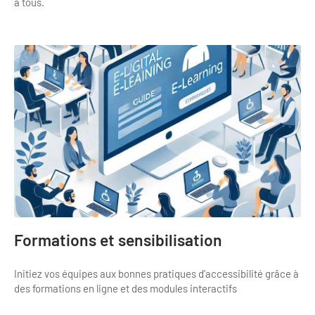
Newsletter BtoB
à tous.
Annuaire accessibilité
Inscription à la newsletter
Le Label Villes et Villages Fleuris
Institutionnels du tourisme
L'organisation du label
Grands Evènements
S'investir dans le label
L'organisation des visites
Remise des Prix
Formations et sensibilisation
Initiez vos équipes aux bonnes pratiques d’accessibilité grâce à
des formations en ligne et des modules interactifs