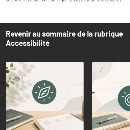
Revenir au sommaire de la rubrique
Accessibilité
slide
1
to
2
of
4