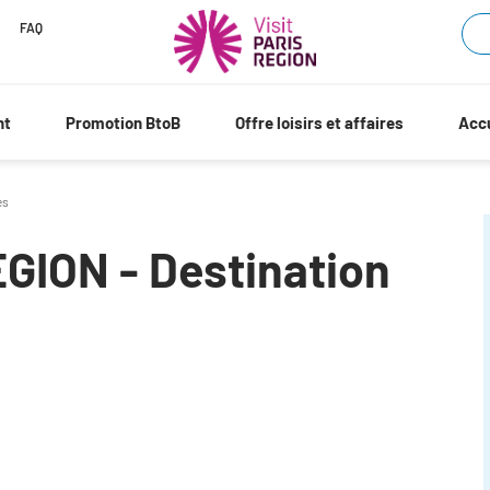
FAQ
nt
Promotion BtoB
Offre loisirs et affaires
Accu
es
GION - Destination