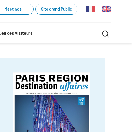
Meetings
Site grand Public
Recherche
eil des visiteurs
Recherch
dans
le
site