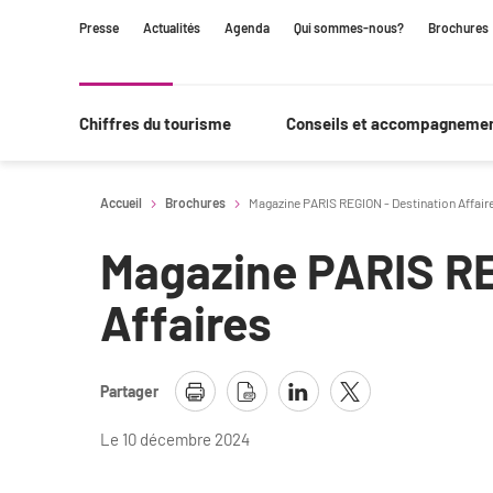
Contenu
Navigation
Recherche
Presse
Actualités
Agenda
Qui sommes-nous?
Brochures
principale
Chiffres du tourisme
Conseils et accompagneme
Accueil
Brochures
Magazine PARIS REGION - Destination Affair
Magazine PARIS RE
Affaires
Partager
Le 10 décembre 2024