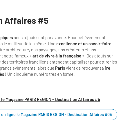
n Affaires #5
mpiques
nous réjouissent par avance. Pour cet événement
ra le meilleur d’elle-même. Une
excellence et un savoir-faire
tre architecture, nos paysages, nos créateurs et nos
ont notre fameux «
art de vivre à la française
». Des atouts sur
es territoires franciliens entendent capitaliser pour attirer les
es grands évènements, alors que
Paris
vient de retrouver sa
1re
rès
! Un cinquième numéro très en forme !
 le Magazine PARIS REGION – Destination Affaires #5
 en ligne le Magazine PARIS REGION - Destination Affaires #05