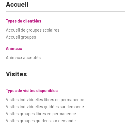
Newsletter BtoB
Accueil
Annuaire accessibilité
Inscription à la newsletter
Le Label Villes et Villages Fleuris
Types de clientèles
Institutionnels du tourisme
Accueil de groupes scolaires
L'organisation du label
Accueil groupes
Grands Evènements
S'investir dans le label
Animaux
Animaux acceptés
L'organisation des visites
Remise des Prix
Visites
Types de visites disponibles
Visites individuelles libres en permanence
Visites individuelles guidées sur demande
Visites groupes libres en permanence
Visites groupes guidées sur demande