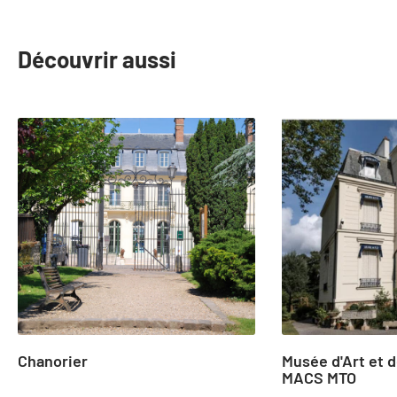
Découvrir aussi
slide
1
to
2
of
24
Chanorier
Musée d'Art et d
MACS MTO