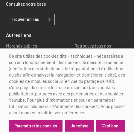
Consultez notre base
Trouver un lieu
Autres liens
Marchés publics
Retrouvez tous nos
partenaires
Ce site utilise des cookies dits « techniques » nécessaires à
son bon fonctionnement, des cookies de mesure d’audience
Nous suivre
(génération des statistiques de fréquentation et d’utilisation
du site afin d’analyser la navigation et d’améliorer le site), des
cookies de modules sociaux (en vue du partage de l’URL
d’une page du site sur les réseaux sociaux), des cookies
publicitaires (partagés avec des partenaires) et des cookies
Youtube. Pour plus d’informations et pour en paramétrer
@Choose Paris Region
l’utilisation cliquez sur "Paramétrer les cookies". Vous pouvez
Mentions légales
Crédits
Personnalisation des cookies
à tout moment modifier vos préférences.
Je refuse
C'est bon.
Paramétrer les cookies