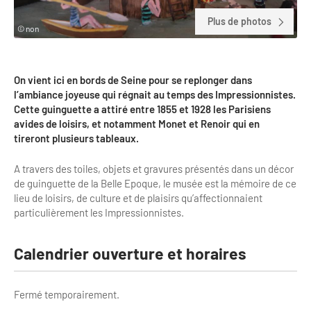
Clientèles lointaines
La liste des OT d'Île-de-France
Restaurants impressionnistes
Plus de photos
© non
Clientèles spécifiques
APIDAE
Hébergements impressionnistes
Etudes et enquêtes
Offres d'emplois et de stages
Offre culturelle impressionniste
On vient ici en bords de Seine pour se replonger dans
Formations
l’ambiance joyeuse qui régnait au temps des Impressionnistes.
Offre de la destination
Etudes thématiques
Cette guinguette a attiré entre 1855 et 1928 les Parisiens
avides de loisirs, et notamment Monet et Renoir qui en
Dispositifs d'enquêtes
Mode d'emploi formations
Activités
tireront plusieurs tableaux.
Formations inter-filières
Musée - Monuments - Châteaux
Chiffres Annuels
A travers des toiles, objets et gravures présentés dans un décor
de guinguette de la Belle Epoque, le musée est la mémoire de ce
Formations OT
Croisiéristes/Bateaux
lieu de loisirs, de culture et de plaisirs qu’affectionnaient
Chiffres clés de la destination
particulièrement les Impressionnistes.
Ateliers
Parcs d’attractions et animaliers
Repères annuel
Matinales
Cabarets et casino
Calendrier ouverture et horaires
Webinaires
Expériences et visites
Fermé temporairement.
E-learning
Grands magasins et outlets