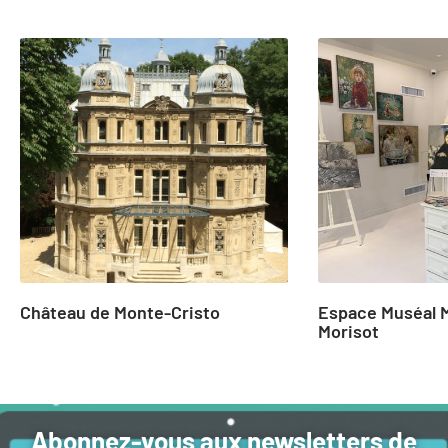
slide
1
to
2
of
25
Château de Monte-Cristo
Espace Muséal 
Morisot
Abonnez-vous aux newsletters de