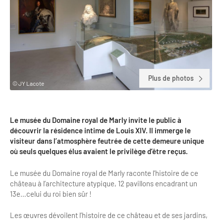
Clientèles lointaines
La liste des OT d'Île-de-France
Restaurants impressionnistes
Clientèles spécifiques
APIDAE
Hébergements impressionnistes
Etudes et enquêtes
Offres d'emplois et de stages
Offre culturelle impressionniste
Formations
Offre de la destination
Etudes thématiques
Plus de photos
© JY Lacote
Dispositifs d'enquêtes
Mode d'emploi formations
Activités
Formations inter-filières
Musée - Monuments - Châteaux
Chiffres Annuels
Le musée du Domaine royal de Marly invite le public à
découvrir la résidence intime de Louis XIV. Il immerge le
Formations OT
Croisiéristes/Bateaux
visiteur dans l’atmosphère feutrée de cette demeure unique
Chiffres clés de la destination
où seuls quelques élus avaient le privilège d’être reçus.
Ateliers
Parcs d’attractions et animaliers
Repères annuel
Matinales
Le musée du Domaine royal de Marly raconte l’histoire de ce
Cabarets et casino
château à l’architecture atypique, 12 pavillons encadrant un
Webinaires
13e…celui du roi bien sûr !
Expériences et visites
E-learning
Grands magasins et outlets
Les œuvres dévoilent l’histoire de ce château et de ses jardins,