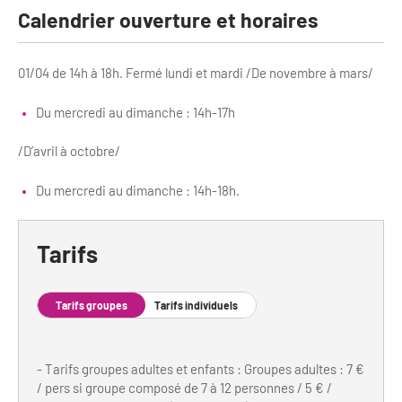
Newsletter BtoB
Calendrier ouverture et horaires
Annuaire accessibilité
Inscription à la newsletter
Le Label Villes et Villages Fleuris
01/04 de 14h à 18h. Fermé lundi et mardi /De novembre à mars/
Institutionnels du tourisme
L'organisation du label
Du mercredi au dimanche : 14h-17h
Grands Evènements
S'investir dans le label
/D’avril à octobre/
L'organisation des visites
Du mercredi au dimanche : 14h-18h.
Remise des Prix
Tarifs
Tarifs groupes
Tarifs individuels
- Tarifs groupes adultes et enfants : Groupes adultes : 7 €
/ pers si groupe composé de 7 à 12 personnes / 5 € /