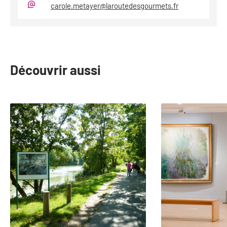
carole.metayer@laroutedesgourmets.fr
Mail
Découvrir aussi
slide
1
to
2
of
15