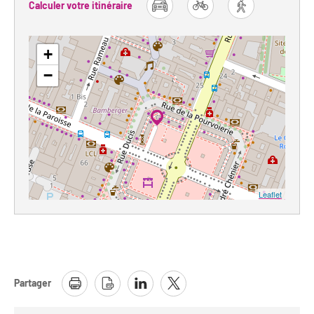
Calculer votre itinéraire
car
bike
foot
+
−
Leaflet
Partager