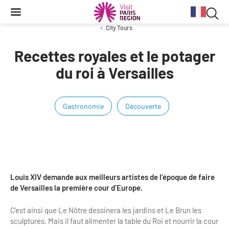
Reche
Contenu
Navigation
Recherche
principale
Rec
City Tours
dan
Recettes royales et le potager
Conjoncture
Aides et financements
Services aux clientèles d'affaires
Organisez votre séminaire
Volontaires du Tourisme
le
du roi à Versailles
site
Stratégie et plan d'actions BtoB 2026
Information Tourisme
Tableau de bord mensuel
Fonds Régional pour le Tourisme
Se déplacer à Paris Region
Gastronomie
Découverte
Bilans
Aides financières et subventions
Calendrier des opérations de promotion
Evénements & actualités
Chiffre Spécial Covid
Tourisme durable
Travel Trade News
Expositions
Profils des clientèles
Les Offices de Tourisme
Évènements sportifs
Clientèle francilienne
Outils pour vos professionnels
Louis XIV demande aux meilleurs artistes de l’époque de faire
Guide de la Destination
de Versailles la première cour d’Europe.
Clientèle française
Outils pour votre Office de Tourisme
C’est ainsi que Le Nôtre dessinera les jardins et Le Brun les
Destination Impressionnisme
Clientèle de proximité
Lettres information réseau
sculptures. Mais il faut alimenter la table du Roi et nourrir la cour