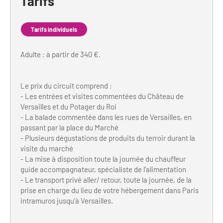
Tarifs
Bilan des actions de professionnalisation
Golfs
Améliorer l’expérience de vos visiteurs
Tarifs individuels
City Tours
Incentive et team building
Adulte : à partir de 340 €.
Besoins et attentes des visiteurs
Logistique
Améliorer la qualité
Le prix du circuit comprend :
Agences Réceptives et évènementielles
Partage d'expériences professionnelles
- Les entrées et visites commentées du Château de
Versailles et du Potager du Roi
Guides et interprètes
Labels, Certifications et Normes
- La balade commentée dans les rues de Versailles, en
passant par la place du Marché
Services, Wifi, cartes
Accessibilité
- Plusieurs dégustations de produits du terroir durant la
visite du marché
Autocaristes/Transporteurs/transféristes
- La mise à disposition toute la journée du chauffeur
Tourisme & Handicap
guide accompagnateur, spécialiste de l’alimentation
Destination Groupes
Se former et s'informer à l'Accessibilité
- Le transport privé aller/ retour, toute la journée, de la
prise en charge du lieu de votre hébergement dans Paris
Nos publics en situation de handicap
intramuros jusqu’à Versailles.
Magazine Paris Region
Comment se rendre accessible?