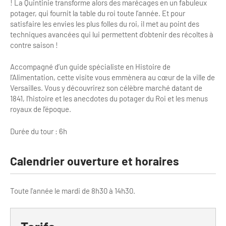
! La Quintinie transforme alors des marécages en un fabuleux
Clientèles lointaines
La liste des OT d'Île-de-France
Restaurants impressionnistes
potager, qui fournit la table du roi toute l’année. Et pour
satisfaire les envies les plus folles du roi, il met au point des
Clientèles spécifiques
APIDAE
Hébergements impressionnistes
techniques avancées qui lui permettent d’obtenir des récoltes à
contre saison !
Etudes et enquêtes
Offres d'emplois et de stages
Offre culturelle impressionniste
Accompagné d’un guide spécialiste en Histoire de
Formations
Offre de la destination
Etudes thématiques
l’Alimentation, cette visite vous emmènera au cœur de la ville de
Versailles. Vous y découvrirez son célèbre marché datant de
Dispositifs d'enquêtes
Mode d'emploi formations
Activités
1841, l’histoire et les anecdotes du potager du Roi et les menus
royaux de l’époque.
Formations inter-filières
Musée - Monuments - Châteaux
Chiffres Annuels
Durée du tour : 6h
Formations OT
Croisiéristes/Bateaux
Chiffres clés de la destination
Ateliers
Parcs d’attractions et animaliers
Calendrier ouverture et horaires
Repères annuel
Matinales
Cabarets et casino
Toute l'année le mardi de 8h30 à 14h30.
Webinaires
Expériences et visites
E-learning
Grands magasins et outlets