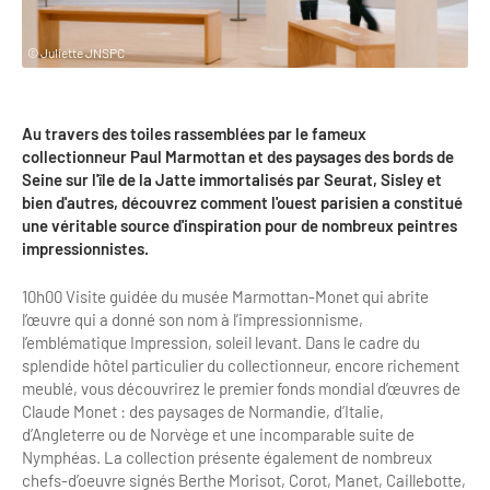
Clientèles lointaines
La liste des OT d'Île-de-France
Restaurants impressionnistes
© Juliette JNSPC
Clientèles spécifiques
APIDAE
Hébergements impressionnistes
Etudes et enquêtes
Offres d'emplois et de stages
Offre culturelle impressionniste
Au travers des toiles rassemblées par le fameux
Formations
Offre de la destination
collectionneur Paul Marmottan et des paysages des bords de
Etudes thématiques
Seine sur l'île de la Jatte immortalisés par Seurat, Sisley et
bien d'autres, découvrez comment l'ouest parisien a constitué
Dispositifs d'enquêtes
Mode d'emploi formations
Activités
une véritable source d'inspiration pour de nombreux peintres
impressionnistes.
Formations inter-filières
Musée - Monuments - Châteaux
Chiffres Annuels
Formations OT
10h00 Visite guidée du musée Marmottan-Monet qui abrite
Croisiéristes/Bateaux
l’œuvre qui a donné son nom à l’impressionnisme,
Chiffres clés de la destination
Ateliers
l’emblématique Impression, soleil levant. Dans le cadre du
Parcs d’attractions et animaliers
splendide hôtel particulier du collectionneur, encore richement
Repères annuel
Matinales
Cabarets et casino
meublé, vous découvrirez le premier fonds mondial d’œuvres de
Claude Monet : des paysages de Normandie, d’Italie,
Webinaires
Expériences et visites
d’Angleterre ou de Norvège et une incomparable suite de
Nymphéas. La collection présente également de nombreux
E-learning
Grands magasins et outlets
chefs-d’oeuvre signés Berthe Morisot, Corot, Manet, Caillebotte,