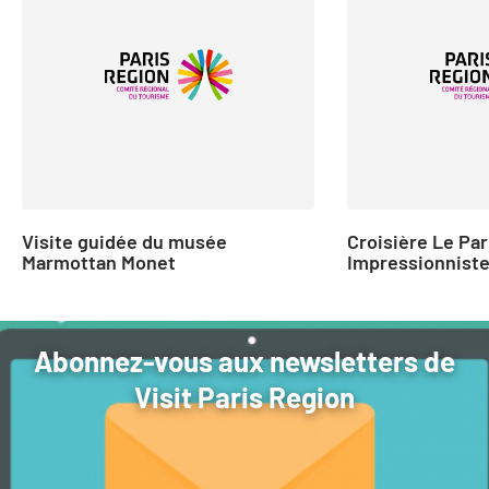
2
of
16
Visite guidée du musée
Croisière Le Par
Marmottan Monet
Impressionnist
Abonnez-vous aux newsletters de
Visit Paris Region