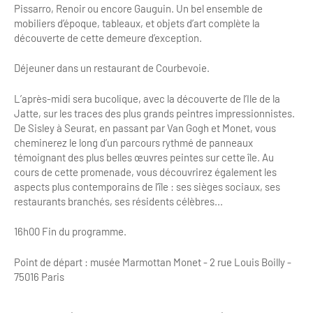
Pissarro, Renoir ou encore Gauguin. Un bel ensemble de
Bilan des actions de professionnalisation
Golfs
mobiliers d’époque, tableaux, et objets d’art complète la
découverte de cette demeure d’exception.
Améliorer l’expérience de vos visiteurs
City Tours
Déjeuner dans un restaurant de Courbevoie.
Incentive et team building
Besoins et attentes des visiteurs
L’après-midi sera bucolique, avec la découverte de l’Ile de la
Logistique
Améliorer la qualité
Jatte, sur les traces des plus grands peintres impressionnistes.
De Sisley à Seurat, en passant par Van Gogh et Monet, vous
Agences Réceptives et évènementielles
Partage d'expériences professionnelles
cheminerez le long d’un parcours rythmé de panneaux
témoignant des plus belles œuvres peintes sur cette île. Au
Guides et interprètes
Labels, Certifications et Normes
cours de cette promenade, vous découvrirez également les
Services, Wifi, cartes
aspects plus contemporains de l’île : ses sièges sociaux, ses
Accessibilité
restaurants branchés, ses résidents célèbres...
Autocaristes/Transporteurs/transféristes
Tourisme & Handicap
16h00 Fin du programme.
Destination Groupes
Se former et s'informer à l'Accessibilité
Point de départ : musée Marmottan Monet - 2 rue Louis Boilly -
75016 Paris
Nos publics en situation de handicap
Magazine Paris Region
Comment se rendre accessible?