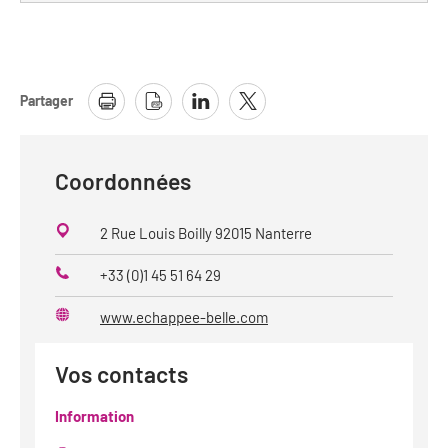
Partager
Coordonnées
2 Rue Louis Boilly 92015 Nanterre
+33 (0)1 45 51 64 29
Téléphone
www.echappee-belle.com
Site
web
Vos contacts
Information