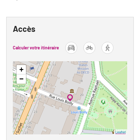
Accès
Calculer votre itinéraire
car
bike
foot
+
−
Leaflet