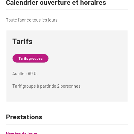
Newsletter BtoB
Calendrier ouverture et horaires
Annuaire accessibilité
Inscription à la newsletter
Toute l'année tous les jours.
Le Label Villes et Villages Fleuris
Institutionnels du tourisme
L'organisation du label
Tarifs
Grands Evènements
S'investir dans le label
Tarifs groupes
L'organisation des visites
Remise des Prix
Adulte : 60 €.
Tarif groupe à partir de 2 personnes.
Prestations
Nombre de jours