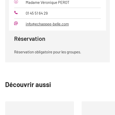
Madame Véronique PEROT
01 45 51 64 29
Téléphone
info@echappee-belle.com
Mail
Réservation
Réservation obligatoire pour les groupes.
Découvrir aussi
slide
1
to