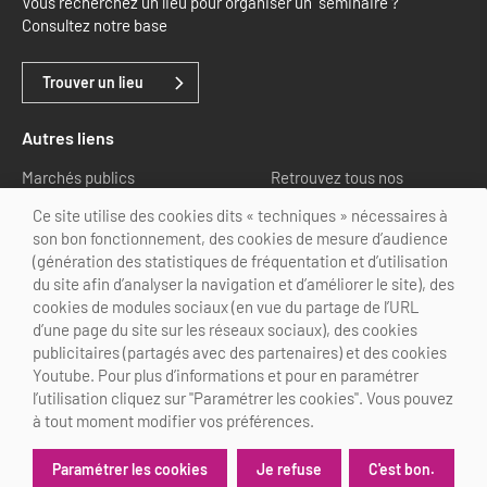
Vous recherchez un lieu pour organiser un séminaire ?
Consultez notre base
Trouver un lieu
Autres liens
Marchés publics
Retrouvez tous nos
partenaires
Ce site utilise des cookies dits « techniques » nécessaires à
son bon fonctionnement, des cookies de mesure d’audience
Nous suivre
(génération des statistiques de fréquentation et d’utilisation
du site afin d’analyser la navigation et d’améliorer le site), des
cookies de modules sociaux (en vue du partage de l’URL
d’une page du site sur les réseaux sociaux), des cookies
publicitaires (partagés avec des partenaires) et des cookies
Youtube. Pour plus d’informations et pour en paramétrer
@Choose Paris Region
l’utilisation cliquez sur "Paramétrer les cookies". Vous pouvez
Mentions légales
Crédits
Personnalisation des cookies
à tout moment modifier vos préférences.
Je refuse
C'est bon.
Paramétrer les cookies