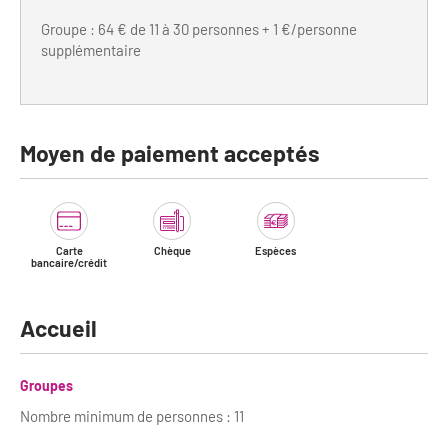
Newsletter BtoB
Groupe : 64 € de 11 à 30 personnes + 1 €/personne
Annuaire accessibilité
Inscription à la newsletter
supplémentaire
Le Label Villes et Villages Fleuris
Institutionnels du tourisme
L'organisation du label
Moyen de paiement acceptés
Grands Evènements
S'investir dans le label
L'organisation des visites
Remise des Prix
Carte
Chèque
Espèces
bancaire/crédit
Accueil
Groupes
Nombre minimum de personnes : 11