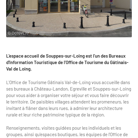
Clientèles lointaines
La liste des OT d'Île-de-France
Restaurants impressionnistes
Clientèles spécifiques
APIDAE
Hébergements impressionnistes
Etudes et enquêtes
Offres d'emplois et de stages
Offre culturelle impressionniste
© ©OTGVL77
Formations
Offre de la destination
Etudes thématiques
L'espace accueil de Souppes-sur-Loing est l'un des Bureaux
Dispositifs d'enquêtes
Mode d'emploi formations
Activités
d'Information Touristique de l'Office de Tourisme du Gâtinais-
Val de Loing.
Formations inter-filières
Musée - Monuments - Châteaux
Chiffres Annuels
L'Office de Tourisme Gâtinais Val-de-Loing vous accueille dans
Formations OT
Croisiéristes/Bateaux
ses bureaux à Château-Landon, Egreville et Souppes-sur-Loing
Chiffres clés de la destination
Ateliers
pour vous aider à organiser votre séjour et vous faire découvrir
Parcs d’attractions et animaliers
le territoire. De paisibles villages attendent les promeneurs, les
Repères annuel
Matinales
invitant à flâner dans leurs rues, à admirer leur architecture
Cabarets et casino
rurale et leur riche patrimoine typique de la région.
Webinaires
Expériences et visites
Renseignements, visites guidées pour les individuels et les
E-learning
Grands magasins et outlets
groupes, ainsi qu'espaces boutiques, les équipes de l'Office de