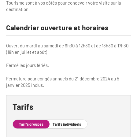
Tourisme sont à vos côtés pour concevoir votre visite sur la
Bilan des actions de professionnalisation
Golfs
destination.
Améliorer l’expérience de vos visiteurs
City Tours
Calendrier ouverture et horaires
Incentive et team building
Besoins et attentes des visiteurs
Logistique
Ouvert du mardi au samedi de 9h30 à 12h30 et de 13h30 à 17h30
Améliorer la qualité
(18h en juillet et août)
Agences Réceptives et évènementielles
Partage d'expériences professionnelles
Fermé les jours fériés.
Guides et interprètes
Labels, Certifications et Normes
Fermeture pour congés annuels du 21 décembre 2024 au 5
Services, Wifi, cartes
Accessibilité
janvier 2025 inclus.
Autocaristes/Transporteurs/transféristes
Tourisme & Handicap
Tarifs
Destination Groupes
Se former et s'informer à l'Accessibilité
Nos publics en situation de handicap
Tarifs groupes
Tarifs individuels
Magazine Paris Region
Comment se rendre accessible?