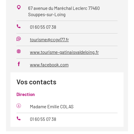
67 avenue du Maréchal Leclerc 77460
Souppes-sur-Loing
01 60 55 07 38
Téléphone
tourisme@ccgvl77.fr
Mail
www.tourisme-gatinaisvaldeloing.fr
Site
web
www.facebook.com
Vos contacts
Direction
Madame Emilie COLAS
01 60 55 07 38
Téléphone