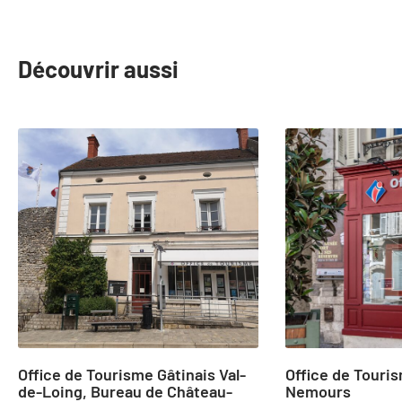
Découvrir aussi
slide
1
to
2
of
24
Office de Tourisme Gâtinais Val-
Office de Touri
de-Loing, Bureau de Château-
Nemours