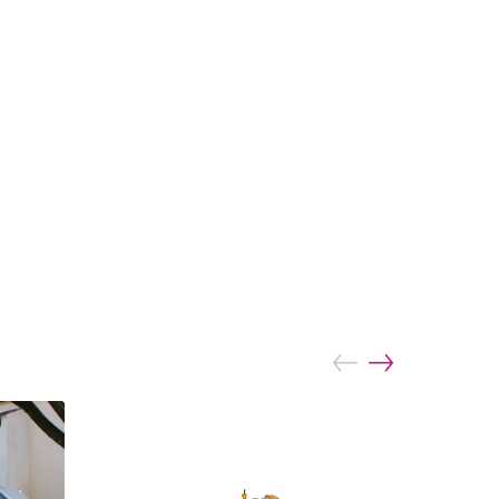
prev
next