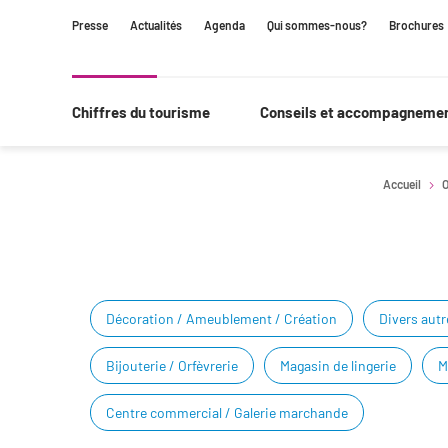
Contenu
Navigation
Recherche
Presse
Actualités
Agenda
Qui sommes-nous?
Brochures
principale
Chiffres du tourisme
Conseils et accompagneme
Accueil
O
Décoration / Ameublement / Création
Divers aut
Bijouterie / Orfèvrerie
Magasin de lingerie
M
Centre commercial / Galerie marchande