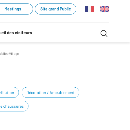
Meetings
Site grand Public
Recherche
eil des visiteurs
Recherch
dans
Vallée Village
le
site
tribution
Décoration / Ameublement
de chaussures