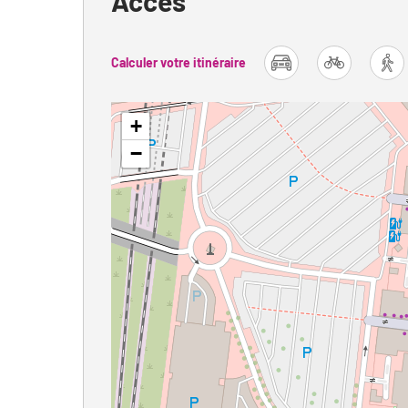
Accès
Calculer votre itinéraire
car
bike
fo
+
−