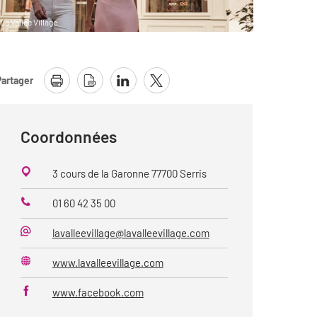
La Vallée Village
Partager
Coordonnées
3 cours de la Garonne 77700 Serris
01 60 42 35 00
Téléphone
lavalleevillage@lavalleevillage.com
Mail
www.lavalleevillage.com
Site
web
www.facebook.com