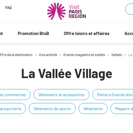
FAQ
nt
Promotion BtoB
Offre loisirs et affaires
Accu
ffre de la destination
Une activité
Grands magasins et outlets
Outlets
La 
La Vallée Village
res commerces
Vêtements et accessoires
Petite à Grande dis
aroquinerie
Vêtements de sports
Vêtements
Magasin 