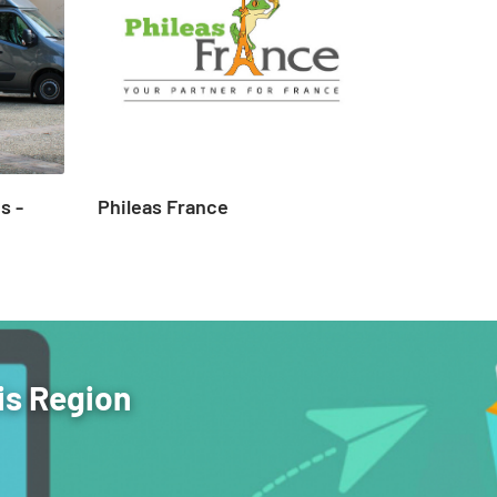
s -
Phileas France
Paris A
Shoppi
is Region