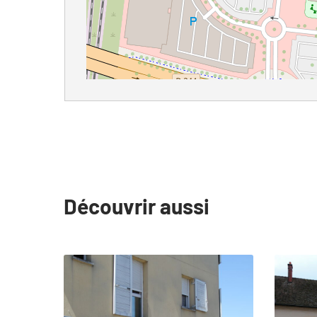
Découvrir aussi
slide
1
to
4