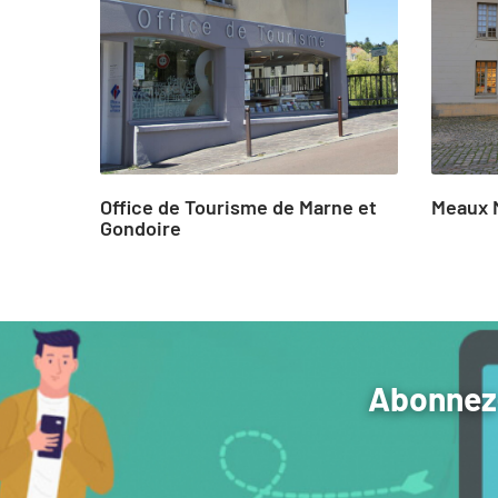
of
21
Office de Tourisme de Marne et
Meaux 
Gondoire
Abonnez-