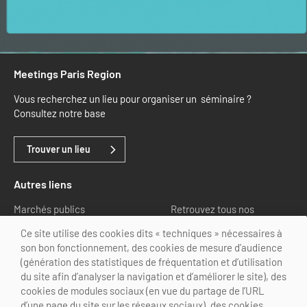
Meetings Paris Region
Vous recherchez un lieu pour organiser un séminaire ?
Consultez notre base
Trouver un lieu
Autres liens
Marchés publics
Retrouvez tous nos
partenaires
Ce site utilise des cookies dits « techniques » nécessaires à
son bon fonctionnement, des cookies de mesure d’audience
Nous suivre
(génération des statistiques de fréquentation et d’utilisation
du site afin d’analyser la navigation et d’améliorer le site), des
cookies de modules sociaux (en vue du partage de l’URL
d’une page du site sur les réseaux sociaux), des cookies