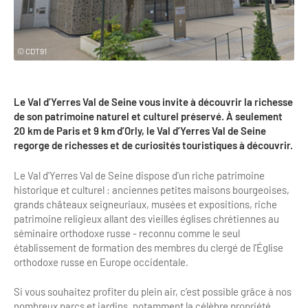
Clientèles lointaines
La liste des OT d'Île-de-France
Restaurants impressionnistes
Clientèles spécifiques
APIDAE
Hébergements impressionnistes
© CDT91
Etudes et enquêtes
Offres d'emplois et de stages
Offre culturelle impressionniste
Formations
Offre de la destination
Etudes thématiques
Le Val d’Yerres Val de Seine vous invite à découvrir la richesse
de son patrimoine naturel et culturel préservé. À seulement
Dispositifs d'enquêtes
Mode d'emploi formations
20 km de Paris et 9 km d’Orly, le Val d’Yerres Val de Seine
Activités
regorge de richesses et de curiosités touristiques à découvrir.
Formations inter-filières
Musée - Monuments - Châteaux
Chiffres Annuels
Le Val d’Yerres Val de Seine dispose d’un riche patrimoine
Formations OT
Croisiéristes/Bateaux
historique et culturel : anciennes petites maisons bourgeoises,
Chiffres clés de la destination
grands châteaux seigneuriaux, musées et expositions, riche
Ateliers
Parcs d’attractions et animaliers
patrimoine religieux allant des vieilles églises chrétiennes au
Repères annuel
séminaire orthodoxe russe - reconnu comme le seul
Matinales
Cabarets et casino
établissement de formation des membres du clergé de l’Église
orthodoxe russe en Europe occidentale.
Webinaires
Expériences et visites
Si vous souhaitez profiter du plein air, c’est possible grâce à nos
E-learning
Grands magasins et outlets
nombreux parcs et jardins, notamment la célèbre propriété