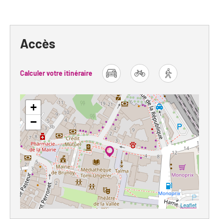
Accès
Calculer votre itinéraire
car
bike
foot
+
−
Leaflet