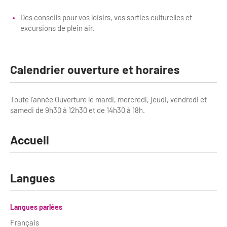
Newsletter BtoB
Annuaire accessibilité
Des conseils pour vos loisirs, vos sorties culturelles et
Inscription à la newsletter
excursions de plein air.
Le Label Villes et Villages Fleuris
Institutionnels du tourisme
L'organisation du label
Calendrier ouverture et horaires
Grands Evènements
S'investir dans le label
Toute l'année Ouverture le mardi, mercredi, jeudi, vendredi et
L'organisation des visites
samedi de 9h30 à 12h30 et de 14h30 à 18h.
Remise des Prix
Accueil
Langues
Langues parlées
Français