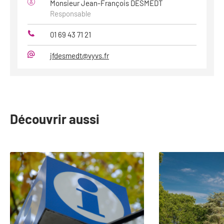
Monsieur Jean-François DESMEDT
Responsable
01 69 43 71 21
Téléphone
jfdesmedt@vyvs.fr
Mail
Découvrir aussi
slide
1
to
2
of
20