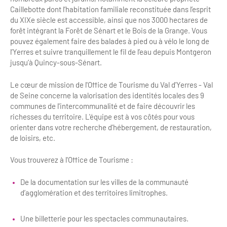
Caillebotte dont l’habitation familiale reconstituée dans l’esprit
Bilan des actions de professionnalisation
Golfs
du XIXe siècle est accessible, ainsi que nos 3000 hectares de
Améliorer l’expérience de vos visiteurs
forêt intégrant la Forêt de Sénart et le Bois de la Grange. Vous
City Tours
pouvez également faire des balades à pied ou à vélo le long de
l’Yerres et suivre tranquillement le fil de l’eau depuis Montgeron
Incentive et team building
Besoins et attentes des visiteurs
jusqu’à Quincy-sous-Sénart.
Logistique
Améliorer la qualité
Le cœur de mission de l'Office de Tourisme du Val d'Yerres - Val
Agences Réceptives et évènementielles
de Seine concerne la valorisation des identités locales des 9
Partage d'expériences professionnelles
communes de l'intercommunalité et de faire découvrir les
Guides et interprètes
richesses du territoire. L'équipe est à vos côtés pour vous
Labels, Certifications et Normes
orienter dans votre recherche d’hébergement, de restauration,
Services, Wifi, cartes
Accessibilité
de loisirs, etc.
Autocaristes/Transporteurs/transféristes
Vous trouverez à l'Office de Tourisme :
Tourisme & Handicap
Destination Groupes
De la documentation sur les villes de la communauté
Se former et s'informer à l'Accessibilité
d’agglomération et des territoires limitrophes.
Nos publics en situation de handicap
Magazine Paris Region
Une billetterie pour les spectacles communautaires.
Comment se rendre accessible?