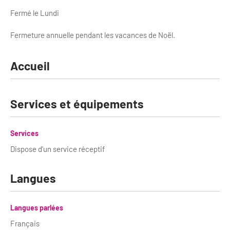
Newsletter BtoB
Fermé le Lundi
Annuaire accessibilité
Inscription à la newsletter
Fermeture annuelle pendant les vacances de Noël.
Le Label Villes et Villages Fleuris
Institutionnels du tourisme
L'organisation du label
Accueil
Grands Evènements
S'investir dans le label
Services et équipements
L'organisation des visites
Remise des Prix
Services
Dispose d'un service réceptif
Langues
Langues parlées
Français