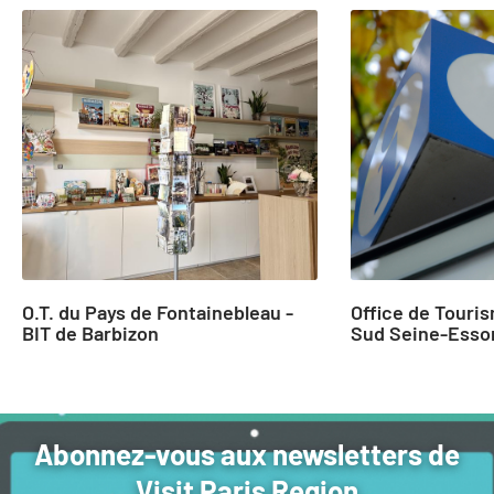
slide
1
to
2
of
24
O.T. du Pays de Fontainebleau -
Office de Touri
BIT de Barbizon
Sud Seine-Esso
Abonnez-vous aux newsletters de
Visit Paris Region