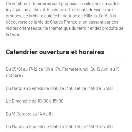
De nombreux itinéraires sont proposés, à vélo dans un cadre
Bilan des actions de professionnalisation
Golfs
idyllique, ou à cheval. Plusieurs offres sont adressées aux
groupes, de la visite guidée historique de Milly-la-Forêt à la
Améliorer l’expérience de vos visiteurs
City Tours
découverte de la vie de Claude François, en passant par des
visites orientées sur la thématique du terroir et des produits de
Incentive et team building
Besoins et attentes des visiteurs
la terre.
Logistique
Améliorer la qualité
Calendrier ouverture et horaires
Agences Réceptives et évènementielles
Partage d'expériences professionnelles
Guides et interprètes
Labels, Certifications et Normes
Du 05/01 au 17/12 de 10h à 17h. Fermé le lundi. Du 15 Avril au 15
Octobre :
Services, Wifi, cartes
Accessibilité
Du Mardi au Samedi de 10h00 à 13h00 et de 14h00 à 17h00
Autocaristes/Transporteurs/transféristes
Tourisme & Handicap
Le Dimanche de 10h00 à 15h00
Destination Groupes
Se former et s'informer à l'Accessibilité
Du 16 Octobre au 14 Avril :
Nos publics en situation de handicap
Magazine Paris Region
Du Mardi au Samedi de 10h00 à 13h00 et de 14h00 à 17h00
Comment se rendre accessible?