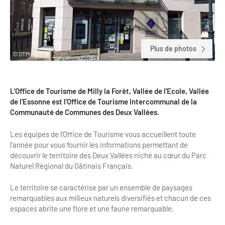
Clientèles lointaines
La liste des OT d'Île-de-France
Restaurants impressionnistes
Clientèles spécifiques
APIDAE
Hébergements impressionnistes
Etudes et enquêtes
Plus de photos
Offres d'emplois et de stages
Offre culturelle impressionniste
© OTMilly
Formations
Offre de la destination
Etudes thématiques
L'Office de Tourisme de Milly la Forêt, Vallée de l'Ecole, Vallée
Dispositifs d'enquêtes
Mode d'emploi formations
Activités
de l'Essonne est l'Office de Tourisme Intercommunal de la
Communauté de Communes des Deux Vallées.
Formations inter-filières
Musée - Monuments - Châteaux
Chiffres Annuels
Les équipes de l'Office de Tourisme vous accueillent toute
Formations OT
Croisiéristes/Bateaux
l'année pour vous fournir les informations permettant de
Chiffres clés de la destination
Ateliers
découvrir le territoire des Deux Vallées niché au cœur du Parc
Parcs d’attractions et animaliers
Naturel Régional du Gâtinais Français.
Repères annuel
Matinales
Cabarets et casino
Le territoire se caractérise par un ensemble de paysages
Webinaires
Expériences et visites
remarquables aux milieux naturels diversifiés et chacun de ces
espaces abrite une flore et une faune remarquable.
E-learning
Grands magasins et outlets