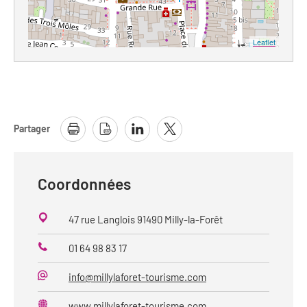
Leaflet
Partager
Coordonnées
47 rue Langlois 91490 Milly-la-Forêt
01 64 98 83 17
Téléphone
info@millylaforet-tourisme.com
Mail
www.millylaforet-tourisme.com