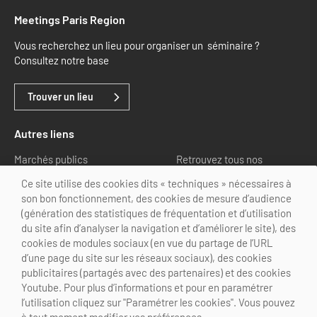
Meetings Paris Region
Vous recherchez un lieu pour organiser un séminaire ?
Consultez notre base
Trouver un lieu
Autres liens
Marchés publics
Retrouvez tous nos
partenaires
Ce site utilise des cookies dits « techniques » nécessaires à
son bon fonctionnement, des cookies de mesure d’audience
Nous suivre
(génération des statistiques de fréquentation et d’utilisation
du site afin d’analyser la navigation et d’améliorer le site), des
cookies de modules sociaux (en vue du partage de l’URL
d’une page du site sur les réseaux sociaux), des cookies
publicitaires (partagés avec des partenaires) et des cookies
Youtube. Pour plus d’informations et pour en paramétrer
@Choose Paris Region
l’utilisation cliquez sur "Paramétrer les cookies". Vous pouvez
Mentions légales
Crédits
Personnalisation des cookies