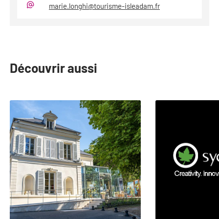
marie.longhi@tourisme-isleadam.fr
Mail
Découvrir aussi
slide
1
to
2
of
23