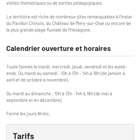
visites thématiques ou de sorties pédagogiques.
Bilan des actions de professionnalisation
Golfs
Le territoire est riche de nombreux sites remarquables à l'instar
Améliorer l’expérience de vos visiteurs
City Tours
du Pavillon Chinois, du Château de Méry-sur-Oise ou encore de
la plus grande plage fluviale de l'Hexagone.
Incentive et team building
Besoins et attentes des visiteurs
Logistique
Calendrier ouverture et horaires
Améliorer la qualité
Agences Réceptives et évènementielles
Partage d'expériences professionnelles
Toute l'année le mardi, mercredi, jeudi, vendredi et les week-
Guides et interprètes
Labels, Certifications et Normes
ends. Du mardi au samedi : 10h à 13h - 14h à 18h (de janvier à
avril et de octobre à novembre).
Services, Wifi, cartes
Accessibilité
Du mardi au dimanche : 10h à 13h - 14h à 18h (de mai à
Autocaristes/Transporteurs/transféristes
septembre et en décembre).
Tourisme & Handicap
Destination Groupes
Se former et s'informer à l'Accessibilité
Fermé les jours fériés.
Nos publics en situation de handicap
Magazine Paris Region
Tarifs
Comment se rendre accessible?