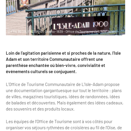
Clientèles lointaines
La liste des OT d'Île-de-France
Restaurants impressionnistes
Clientèles spécifiques
APIDAE
Hébergements impressionnistes
Etudes et enquêtes
Offres d'emplois et de stages
Offre culturelle impressionniste
© FRA 95-ISLE ADAM-Gil Giuglio-1839 - Office de Tourisme de L'Isle-Adam
Formations
Offre de la destination
Etudes thématiques
Loin de l'agitation parisienne et si proches de la nature, l'Isle
Dispositifs d'enquêtes
Mode d'emploi formations
Activités
Adam et son territoire Communautaire offrent une
parenthèse enchantée où bien-vivre, convivialité et
Formations inter-filières
Musée - Monuments - Châteaux
Chiffres Annuels
événements culturels se conjuguent.
Formations OT
Croisiéristes/Bateaux
L'Office de Tourisme Communautaire de L'Isle-Adam propose
Chiffres clés de la destination
Ateliers
une documentation gargantuesque sur tout le territoire : plans
Parcs d’attractions et animaliers
de villes, magazines touristiques, idées de randonnées, idées
Repères annuel
Matinales
de balades et découvertes. Mais également des idées cadeaux,
Cabarets et casino
des souvenirs et des produits locaux.
Webinaires
Expériences et visites
Les équipes de l'Office de Tourisme sont à vos côtés pour
E-learning
Grands magasins et outlets
organiser vos séjours rythmées de croisières au fil de l'Oise, de