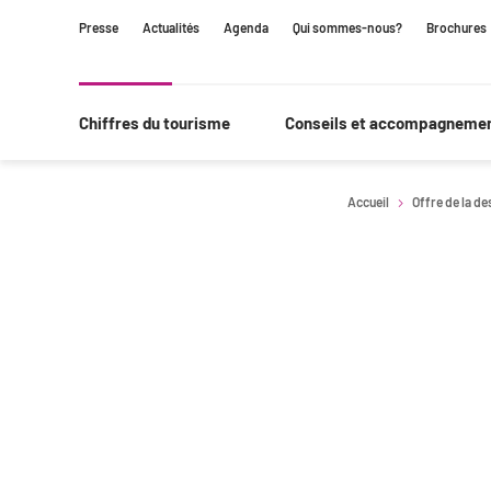
Contenu
Navigation
Recherche
Presse
Actualités
Agenda
Qui sommes-nous?
Brochures
principale
Chiffres du tourisme
Conseils et accompagneme
Accueil
Offre de la de