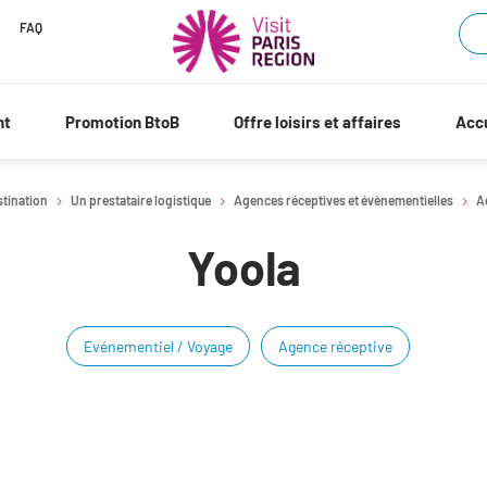
FAQ
nt
Promotion BtoB
Offre loisirs et affaires
Accu
stination
Un prestataire logistique
Agences réceptives et évènementielles
A
Yoola
Evénementiel / Voyage
Agence réceptive