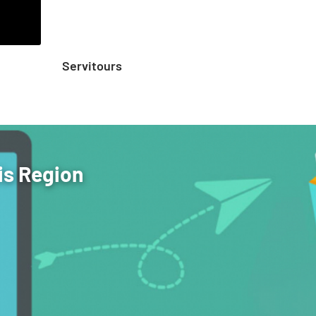
Servitours
MGTC S
is Region