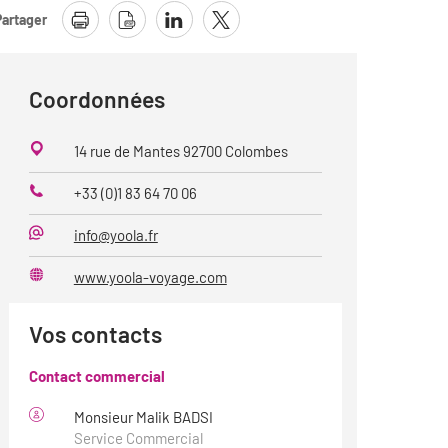
Partager
Coordonnées
14 rue de Mantes 92700 Colombes
+33 (0)1 83 64 70 06
Téléphone
info@yoola.fr
Mail
www.yoola-voyage.com
Site
web
Vos contacts
Contact commercial
Monsieur Malik BADSI
Service Commercial