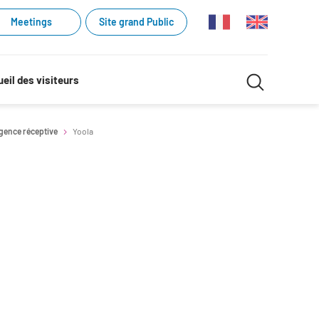
Meetings
Site grand Public
Recherche
eil des visiteurs
Recherch
dans
gence réceptive
Yoola
le
site