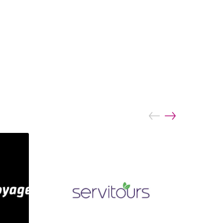
prev
next