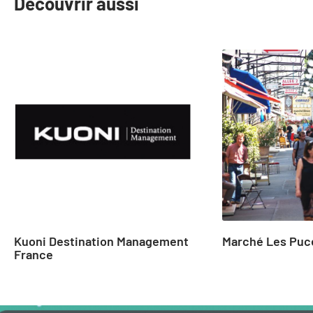
Découvrir aussi
slide
1
to
2
of
21
Kuoni Destination Management
Marché Les Puc
France