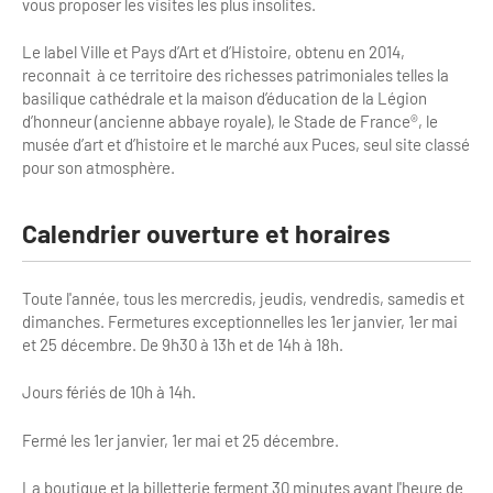
vous proposer les visites les plus insolites.
Bilan des actions de professionnalisation
Golfs
Le label Ville et Pays d’Art et d’Histoire, obtenu en 2014,
Améliorer l’expérience de vos visiteurs
City Tours
reconnait à ce territoire des richesses patrimoniales telles la
basilique cathédrale et la maison d’éducation de la Légion
Incentive et team building
Besoins et attentes des visiteurs
d’honneur (ancienne abbaye royale), le Stade de France®, le
musée d’art et d’histoire et le marché aux Puces, seul site classé
Logistique
Améliorer la qualité
pour son atmosphère.
Agences Réceptives et évènementielles
Partage d'expériences professionnelles
Calendrier ouverture et horaires
Guides et interprètes
Labels, Certifications et Normes
Services, Wifi, cartes
Accessibilité
Toute l'année, tous les mercredis, jeudis, vendredis, samedis et
dimanches. Fermetures exceptionnelles les 1er janvier, 1er mai
Autocaristes/Transporteurs/transféristes
et 25 décembre. De 9h30 à 13h et de 14h à 18h.
Tourisme & Handicap
Jours fériés de 10h à 14h.
Destination Groupes
Se former et s'informer à l'Accessibilité
Fermé les 1er janvier, 1er mai et 25 décembre.
Nos publics en situation de handicap
Magazine Paris Region
Comment se rendre accessible?
La boutique et la billetterie ferment 30 minutes avant l'heure de