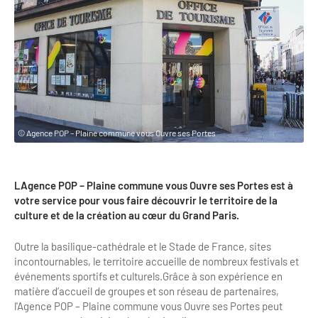
Clientèles lointaines
La liste des OT d'Île-de-France
Restaurants impressionnistes
Clientèles spécifiques
APIDAE
Hébergements impressionnistes
Etudes et enquêtes
Offres d'emplois et de stages
Offre culturelle impressionniste
Formations
Offre de la destination
Etudes thématiques
Dispositifs d'enquêtes
Mode d'emploi formations
© Agence POP – Plaine commune vous Ouvre ses Portes
Activités
Formations inter-filières
Musée - Monuments - Châteaux
Chiffres Annuels
LAgence POP – Plaine commune vous Ouvre ses Portes est à
Formations OT
Croisiéristes/Bateaux
votre service pour vous faire découvrir le territoire de la
Chiffres clés de la destination
culture et de la création au cœur du Grand Paris.
Ateliers
Parcs d’attractions et animaliers
Repères annuel
Outre la basilique-cathédrale et le Stade de France, sites
Matinales
Cabarets et casino
incontournables, le territoire accueille de nombreux festivals et
Webinaires
événements sportifs et culturels.Grâce à son expérience en
Expériences et visites
matière d’accueil de groupes et son réseau de partenaires,
E-learning
l'Agence POP – Plaine commune vous Ouvre ses Portes peut
Grands magasins et outlets