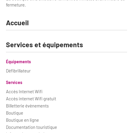
Newsletter BtoB
fermeture.
Annuaire accessibilité
Inscription à la newsletter
Le Label Villes et Villages Fleuris
Accueil
Institutionnels du tourisme
L'organisation du label
Services et équipements
Grands Evènements
S'investir dans le label
L'organisation des visites
Équipements
Défibrillateur
Remise des Prix
Services
Accès Internet Wifi
Accès internet Wifi gratuit
Billetterie évènements
Boutique
Boutique en ligne
Documentation touristique