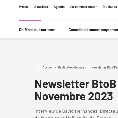
Contenu
Navigation
Recherche
Presse
Actualités
Agenda
Qui sommes-nous?
Brochures
principale
Chiffres du tourisme
Conseils et accompagneme
Accueil
Destination Groupes
Newsletter BtoB Pa
Newsletter BtoB 
Novembre 2023
Interview de David Hernandez, Directeur 
de la nature et Noël en Ile-de-France.