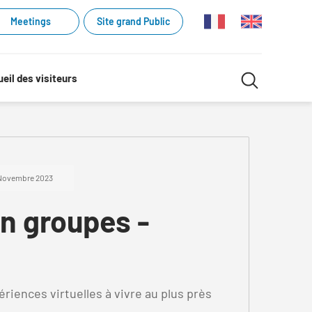
Meetings
Site grand Public
Recherche
eil des visiteurs
Recherch
dans
le
site
- Novembre 2023
n groupes -
riences virtuelles à vivre au plus près