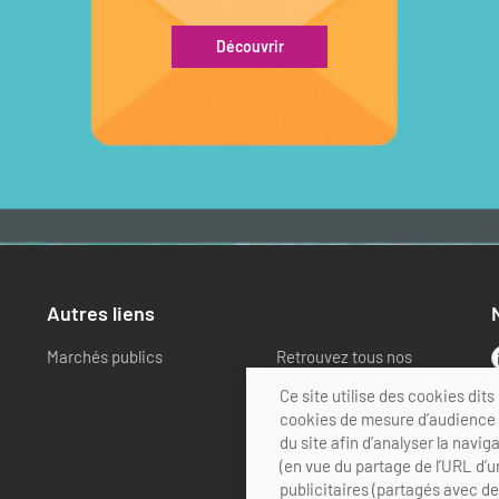
Découvrir
Autres liens
Marchés publics
Retrouvez tous nos
partenaires
Ce site utilise des cookies di
cookies de mesure d’audience (
du site afin d’analyser la navig
(en vue du partage de l’URL d’u
publicitaires (partagés avec d