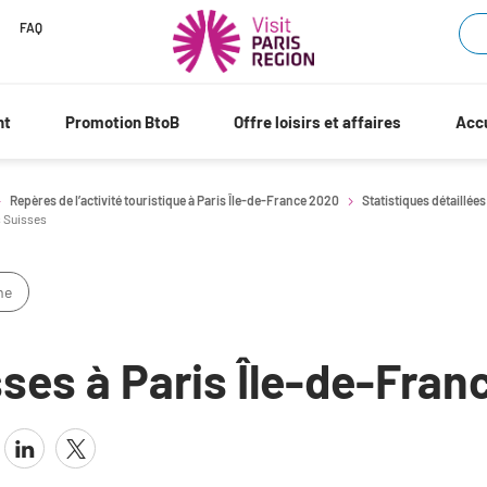
FAQ
nt
Promotion BtoB
Offre loisirs et affaires
Accu
Repères de l’activité touristique à Paris Île-de-France 2020
Statistiques détaillées
 Suisses
me
ses à Paris Île-de-Fran