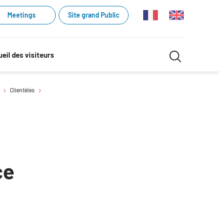
Meetings
Site grand Public
Recherche
eil des visiteurs
Recherch
dans
Clientèles
le
site
ce