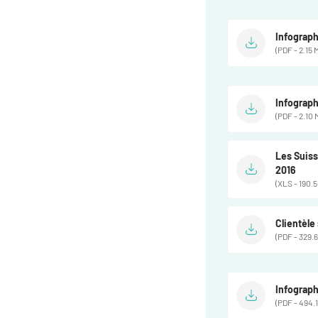
Infograph
(PDF - 2.15 
Infograph
(PDF - 2.10 
Les Suiss
2016
(XLS - 190.5
Clientèle
(PDF - 329.6
Infograph
(PDF - 494.1