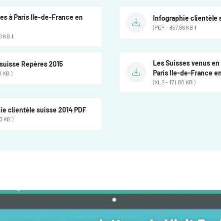
es à Paris Ile-de-France en
Infographie clientèle
(PDF - 857.66 KB )
0 KB )
Les Suisses venus en a
 suisse Repères 2015
Paris Ile-de-France e
0 KB )
(XLS - 171.00 KB )
ie clientèle suisse 2014 PDF
3 KB )