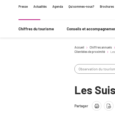
Contenu
Navigation
Recherche
Presse
Actualités
Agenda
Qui sommes-nous?
Brochures
principale
Chiffres du tourisme
Conseils et accompagneme
Accueil
Chiffres annuels
Clientèles de proximité
Les
Observation du touris
Les Suis
Partager