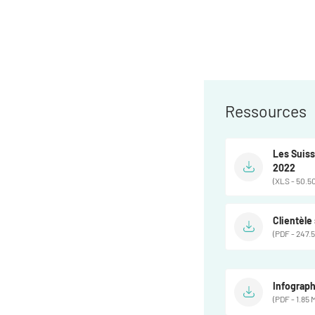
Ressources
Les Suiss
2022
(XLS - 50.50
Clientèle
(PDF - 247.5
Infograph
(PDF - 1.85 