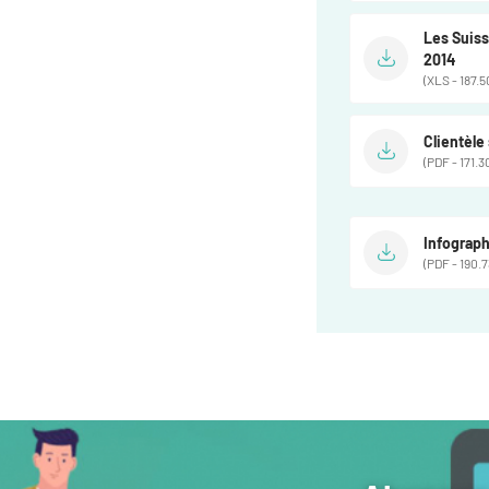
Les Suiss
2014
(XLS - 187.5
Clientèle
(PDF - 171.3
Infograph
(PDF - 190.7