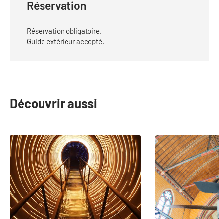
Réservation
Réservation obligatoire.
Guide extérieur accepté.
Découvrir aussi
slide
1
to
2
of
25