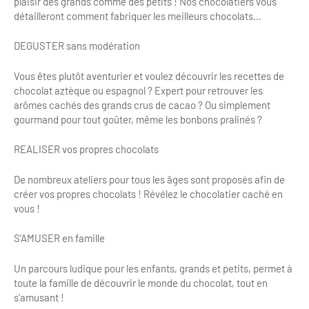
plaisir des grands comme des petits ! Nos chocolatiers vous
Bilan des actions de professionnalisation
détailleront comment fabriquer les meilleurs chocolats…
Golfs
Améliorer l’expérience de vos visiteurs
City Tours
DEGUSTER sans modération
Incentive et team building
Vous êtes plutôt aventurier et voulez découvrir les recettes de
Besoins et attentes des visiteurs
chocolat aztèque ou espagnol ? Expert pour retrouver les
Logistique
Améliorer la qualité
arômes cachés des grands crus de cacao ? Ou simplement
gourmand pour tout goûter, même les bonbons pralinés ?
Agences Réceptives et évènementielles
Partage d'expériences professionnelles
REALISER vos propres chocolats
Guides et interprètes
Labels, Certifications et Normes
De nombreux ateliers pour tous les âges sont proposés afin de
Services, Wifi, cartes
Accessibilité
créer vos propres chocolats ! Révélez le chocolatier caché en
vous !
Autocaristes/Transporteurs/transféristes
Tourisme & Handicap
S’AMUSER en famille
Destination Groupes
Se former et s'informer à l'Accessibilité
Un parcours ludique pour les enfants, grands et petits, permet à
Nos publics en situation de handicap
toute la famille de découvrir le monde du chocolat, tout en
Magazine Paris Region
s’amusant !
Comment se rendre accessible?