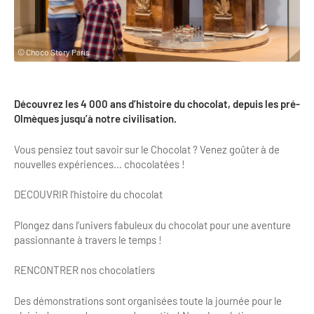
Clientèles lointaines
La liste des OT d'Île-de-France
Restaurants impressionnistes
Clientèles spécifiques
APIDAE
Hébergements impressionnistes
© Choco Story Paris
Etudes et enquêtes
Offres d'emplois et de stages
Offre culturelle impressionniste
Formations
Offre de la destination
Etudes thématiques
Découvrez les 4 000 ans d’histoire du chocolat, depuis les pré-
Olmèques jusqu’à notre civilisation.
Dispositifs d'enquêtes
Mode d'emploi formations
Activités
Vous pensiez tout savoir sur le Chocolat ? Venez goûter à de
Formations inter-filières
Musée - Monuments - Châteaux
nouvelles expériences… chocolatées !
Chiffres Annuels
Formations OT
Croisiéristes/Bateaux
DECOUVRIR l’histoire du chocolat
Chiffres clés de la destination
Ateliers
Parcs d’attractions et animaliers
Plongez dans l’univers fabuleux du chocolat pour une aventure
Repères annuel
passionnante à travers le temps !
Matinales
Cabarets et casino
RENCONTRER nos chocolatiers
Webinaires
Expériences et visites
E-learning
Des démonstrations sont organisées toute la journée pour le
Grands magasins et outlets