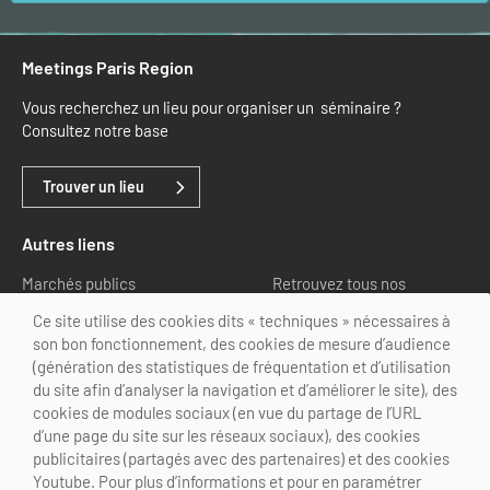
Meetings Paris Region
Vous recherchez un lieu pour organiser un séminaire ?
Consultez notre base
Trouver un lieu
Autres liens
Marchés publics
Retrouvez tous nos
partenaires
Ce site utilise des cookies dits « techniques » nécessaires à
son bon fonctionnement, des cookies de mesure d’audience
Nous suivre
(génération des statistiques de fréquentation et d’utilisation
du site afin d’analyser la navigation et d’améliorer le site), des
cookies de modules sociaux (en vue du partage de l’URL
d’une page du site sur les réseaux sociaux), des cookies
publicitaires (partagés avec des partenaires) et des cookies
Youtube. Pour plus d’informations et pour en paramétrer