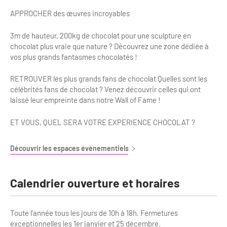
Newsletter BtoB
APPROCHER des œuvres incroyables
Annuaire accessibilité
Inscription à la newsletter
Le Label Villes et Villages Fleuris
3m de hauteur, 200kg de chocolat pour une sculpture en
chocolat plus vraie que nature ? Découvrez une zone dédiée à
Institutionnels du tourisme
vos plus grands fantasmes chocolatés !
L'organisation du label
Grands Evènements
RETROUVER les plus grands fans de chocolat Quelles sont les
S'investir dans le label
célébrités fans de chocolat ? Venez découvrir celles qui ont
laissé leur empreinte dans notre Wall of Fame !
L'organisation des visites
ET VOUS, QUEL SERA VOTRE EXPERIENCE CHOCOLAT ?
Remise des Prix
Découvrir les espaces événementiels
Calendrier ouverture et horaires
Toute l'année tous les jours de 10h à 18h. Fermetures
exceptionnelles les 1er janvier et 25 décembre.