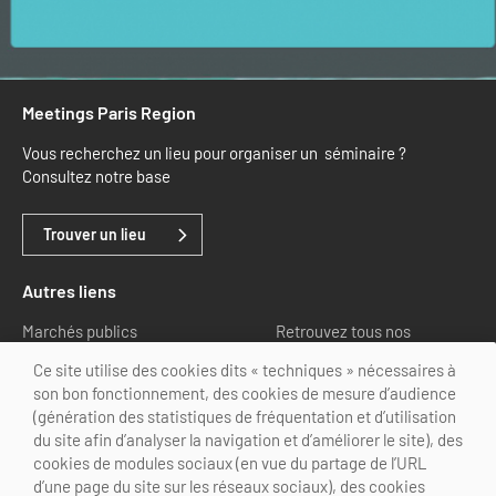
Meetings Paris Region
Vous recherchez un lieu pour organiser un séminaire ?
Consultez notre base
Trouver un lieu
Autres liens
Marchés publics
Retrouvez tous nos
partenaires
Ce site utilise des cookies dits « techniques » nécessaires à
son bon fonctionnement, des cookies de mesure d’audience
Nous suivre
(génération des statistiques de fréquentation et d’utilisation
du site afin d’analyser la navigation et d’améliorer le site), des
cookies de modules sociaux (en vue du partage de l’URL
d’une page du site sur les réseaux sociaux), des cookies