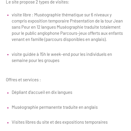
Le site propose 2 types de visites:
Bilan des actions de professionnalisation
Golfs
visite libre : Muséographie thématique sur 6 niveaux y
Améliorer l’expérience de vos visiteurs
City Tours
compris exposition temporaire Présentation de la tour Jean
sans Peur en 12 langues Muséographie traduite totalement
Incentive et team building
Besoins et attentes des visiteurs
pour le public anglophone Parcours-jeux offerts aux enfants
venant en famille (parcours disponibles en anglais).
Logistique
Améliorer la qualité
Agences Réceptives et évènementielles
visite guidée à 15h le week-end pour les individuels en
Partage d'expériences professionnelles
semaine pour les groupes
Guides et interprètes
Labels, Certifications et Normes
Services, Wifi, cartes
Accessibilité
Offres et services :
Autocaristes/Transporteurs/transféristes
Dépliant d’accueil en dix langues
Tourisme & Handicap
Destination Groupes
Se former et s'informer à l'Accessibilité
Muséographie permanente traduite en anglais
Nos publics en situation de handicap
Magazine Paris Region
Visites libres du site et des expositions temporaires
Comment se rendre accessible?