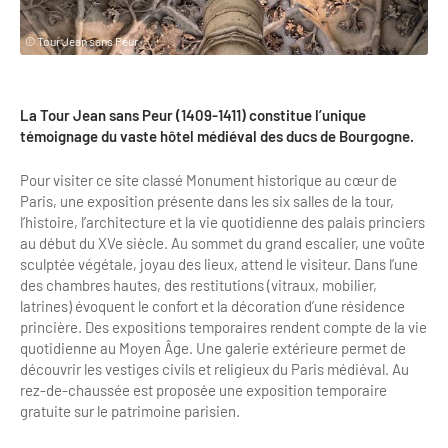
Clientèles lointaines
La liste des OT d'Île-de-France
Restaurants impressionnistes
© Tour Jean sans Peur
Clientèles spécifiques
APIDAE
Hébergements impressionnistes
Etudes et enquêtes
Offres d'emplois et de stages
Offre culturelle impressionniste
La Tour Jean sans Peur (1409-1411) constitue l’unique
Formations
témoignage du vaste hôtel médiéval des ducs de Bourgogne.
Offre de la destination
Etudes thématiques
Pour visiter ce site classé Monument historique au cœur de
Dispositifs d'enquêtes
Mode d'emploi formations
Activités
Paris, une exposition présente dans les six salles de la tour,
l’histoire, l’architecture et la vie quotidienne des palais princiers
Formations inter-filières
Musée - Monuments - Châteaux
Chiffres Annuels
au début du XVe siècle. Au sommet du grand escalier, une voûte
sculptée végétale, joyau des lieux, attend le visiteur. Dans l’une
Formations OT
Croisiéristes/Bateaux
des chambres hautes, des restitutions (vitraux, mobilier,
Chiffres clés de la destination
latrines) évoquent le confort et la décoration d’une résidence
Ateliers
Parcs d’attractions et animaliers
princière. Des expositions temporaires rendent compte de la vie
Repères annuel
quotidienne au Moyen Âge. Une galerie extérieure permet de
Matinales
Cabarets et casino
découvrir les vestiges civils et religieux du Paris médiéval. Au
Webinaires
rez-de-chaussée est proposée une exposition temporaire
Expériences et visites
gratuite sur le patrimoine parisien.
E-learning
Grands magasins et outlets