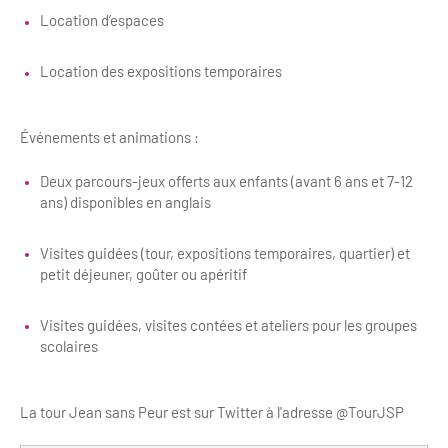
Newsletter BtoB
Location d’espaces
Annuaire accessibilité
Inscription à la newsletter
Le Label Villes et Villages Fleuris
Location des expositions temporaires
Institutionnels du tourisme
L'organisation du label
Événements et animations :
Grands Evènements
S'investir dans le label
Deux parcours-jeux offerts aux enfants (avant 6 ans et 7-12
L'organisation des visites
ans) disponibles en anglais
Remise des Prix
Visites guidées (tour, expositions temporaires, quartier) et
petit déjeuner, goûter ou apéritif
Visites guidées, visites contées et ateliers pour les groupes
scolaires
La tour Jean sans Peur est sur Twitter à l'adresse @TourJSP