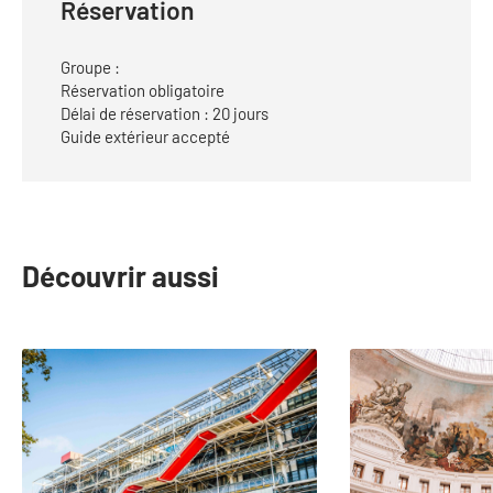
Réservation
Groupe :
Réservation obligatoire
Délai de réservation : 20 jours
Guide extérieur accepté
Découvrir aussi
slide
1
to
2
of
25