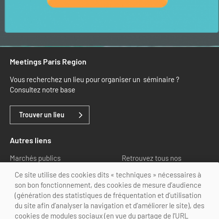
Meetings Paris Region
Vous recherchez un lieu pour organiser un séminaire ?
Consultez notre base
Trouver un lieu
Autres liens
Marchés publics
Retrouvez tous nos
partenaires
Ce site utilise des cookies dits « techniques » nécessaires à
son bon fonctionnement, des cookies de mesure d’audience
Nous suivre
(génération des statistiques de fréquentation et d’utilisation
du site afin d’analyser la navigation et d’améliorer le site), des
cookies de modules sociaux (en vue du partage de l’URL