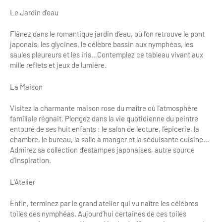
Bilan des actions de professionnalisation
Le Jardin d’eau
Golfs
Améliorer l’expérience de vos visiteurs
City Tours
Flânez dans le romantique jardin d’eau, où l’on retrouve le pont
japonais, les glycines, le célèbre bassin aux nymphéas, les
Incentive et team building
Besoins et attentes des visiteurs
saules pleureurs et les iris…Contemplez ce tableau vivant aux
mille reflets et jeux de lumière.
Logistique
Améliorer la qualité
La Maison
Agences Réceptives et évènementielles
Partage d'expériences professionnelles
Visitez la charmante maison rose du maître où l’atmosphère
Guides et interprètes
Labels, Certifications et Normes
familiale régnait. Plongez dans la vie quotidienne du peintre
entouré de ses huit enfants : le salon de lecture, l’épicerie, la
Services, Wifi, cartes
Accessibilité
chambre, le bureau, la salle à manger et la séduisante cuisine…
Admirez sa collection d’estampes japonaises, autre source
Autocaristes/Transporteurs/transféristes
Tourisme & Handicap
d’inspiration.
Destination Groupes
Se former et s'informer à l'Accessibilité
L'Atelier
Nos publics en situation de handicap
Magazine Paris Region
Enfin, terminez par le grand atelier qui vu naître les célèbres
toiles des nymphéas. Aujourd’hui certaines de ces toiles
Comment se rendre accessible?