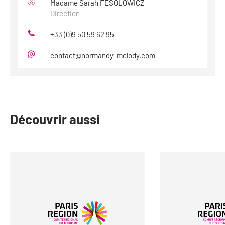
Madame Sarah FESOLOWICZ
Direction
+33 (0)9 50 59 62 95
Téléphone
contact@normandy-melody.com
Mail
Découvrir aussi
slide
1
to
2
of
14