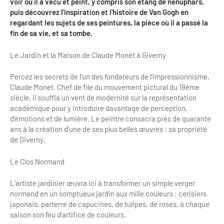
voir où il a vécu et peint, y compris son étang de nénuphars,
Clientèles lointaines
La liste des OT d'Île-de-France
Restaurants impressionnistes
puis découvrez l'inspiration et l'histoire de Van Gogh en
regardant les sujets de ses peintures, la pièce où il a passé la
Clientèles spécifiques
APIDAE
Hébergements impressionnistes
fin de sa vie, et sa tombe.
Etudes et enquêtes
Offres d'emplois et de stages
Offre culturelle impressionniste
Le Jardin et la Maison de Claude Monet à Giverny
Formations
Offre de la destination
Etudes thématiques
Percez les secrets de l’un des fondateurs de l’impressionnisme,
Claude Monet. Chef de file du mouvement pictural du 19ème
Dispositifs d'enquêtes
Mode d'emploi formations
Activités
siècle, il souffla un vent de modernité sur la représentation
académique pour y introduire davantage de perception,
Formations inter-filières
Musée - Monuments - Châteaux
d’émotions et de lumière. Le peintre consacra près de quarante
Chiffres Annuels
ans à la création d’une de ses plus belles œuvres : sa propriété
Formations OT
Croisiéristes/Bateaux
de Giverny.
Chiffres clés de la destination
Ateliers
Parcs d’attractions et animaliers
Le Clos Normand
Repères annuel
Matinales
Cabarets et casino
L’artiste jardinier œuvra ici à transformer un simple verger
normand en un somptueux jardin aux mille couleurs : cerisiers
Webinaires
Expériences et visites
japonais, parterre de capucines, de tulipes, de roses, à chaque
E-learning
saison son feu d’artifice de couleurs.
Grands magasins et outlets