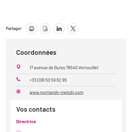
Partager
Coordonnées
17 avenue de Bures 78540 Vernouillet
+33 (0)9 50 59 62 95
Téléphone
www.normandy-melody.com
Site
web
Vos contacts
Directrice