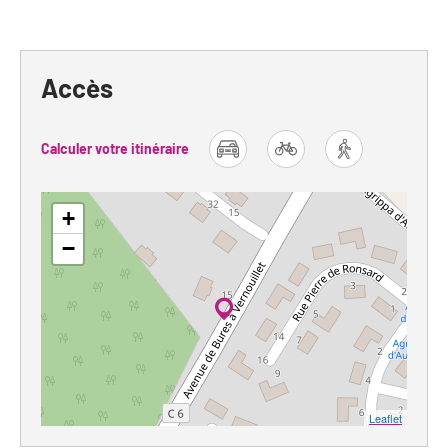
Accès
Calculer votre itinéraire
car
bike
foot
+
−
Leaflet