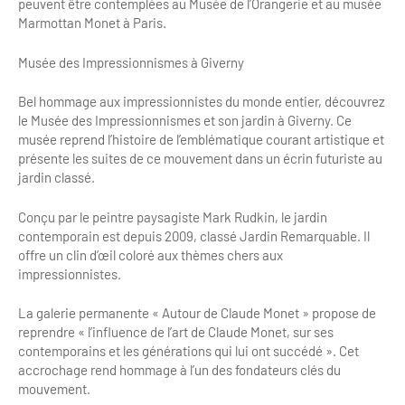
Newsletter BtoB
peuvent être contemplées au Musée de l’Orangerie et au musée
Marmottan Monet à Paris.
Annuaire accessibilité
Inscription à la newsletter
Musée des Impressionnismes à Giverny
Le Label Villes et Villages Fleuris
Institutionnels du tourisme
Bel hommage aux impressionnistes du monde entier, découvrez
L'organisation du label
le Musée des Impressionnismes et son jardin à Giverny. Ce
Grands Evènements
musée reprend l’histoire de l’emblématique courant artistique et
S'investir dans le label
présente les suites de ce mouvement dans un écrin futuriste au
jardin classé.
L'organisation des visites
Conçu par le peintre paysagiste Mark Rudkin, le jardin
Remise des Prix
contemporain est depuis 2009, classé Jardin Remarquable. Il
offre un clin d’œil coloré aux thèmes chers aux
impressionnistes.
La galerie permanente « Autour de Claude Monet » propose de
reprendre « l’influence de l’art de Claude Monet, sur ses
contemporains et les générations qui lui ont succédé ». Cet
accrochage rend hommage à l’un des fondateurs clés du
mouvement.