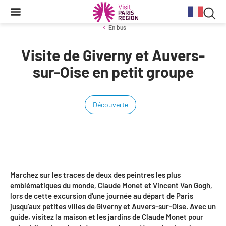
Reche
Contenu
Navigation
Recherche
principale
Rec
En bus
dan
Visite de Giverny et Auvers-
Conjoncture
Aides et financements
Services aux clientèles d'affaires
Organisez votre séminaire
Volontaires du Tourisme
le
sur-Oise en petit groupe
site
Stratégie et plan d'actions BtoB 2026
Information Tourisme
Tableau de bord mensuel
Fonds Régional pour le Tourisme
Se déplacer à Paris Region
Découverte
Bilans
Aides financières et subventions
Calendrier des opérations de promotion
Evénements & actualités
Chiffre Spécial Covid
Tourisme durable
Travel Trade News
Expositions
Profils des clientèles
Les Offices de Tourisme
Évènements sportifs
Clientèle francilienne
Outils pour vos professionnels
Marchez sur les traces de deux des peintres les plus
Guide de la Destination
emblématiques du monde, Claude Monet et Vincent Van Gogh,
Clientèle française
Outils pour votre Office de Tourisme
lors de cette excursion d'une journée au départ de Paris
jusqu'aux petites villes de Giverny et Auvers-sur-Oise. Avec un
Destination Impressionnisme
Clientèle de proximité
Lettres information réseau
guide, visitez la maison et les jardins de Claude Monet pour