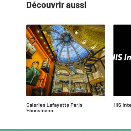
Découvrir aussi
slide
1
to
4
of
19
Galeries Lafayette Paris
HIS Int
Haussmann