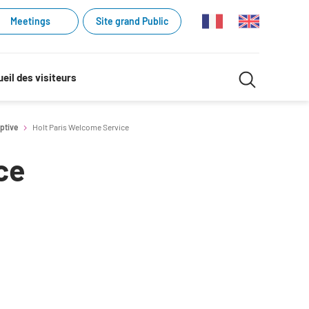
Meetings
Site grand Public
Recherche
eil des visiteurs
Recherch
dans
ptive
Holt Paris Welcome Service
le
ce
site