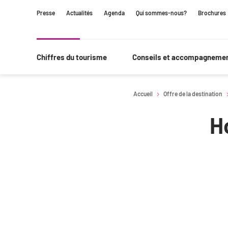
Contenu
Navigation
Recherche
Presse
Actualités
Agenda
Qui sommes-nous?
Brochures
principale
Chiffres du tourisme
Conseils et accompagneme
Accueil
Offre de la destination
H