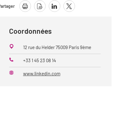
Partager
Coordonnées
12 rue du Helder 75009 Paris 9ème
+33 1 45 23 08 14
Téléphone
www.linkedin.com
Site
web