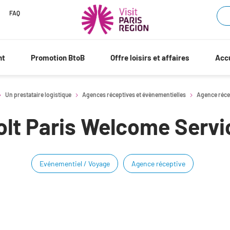
FAQ
nt
Promotion BtoB
Offre loisirs et affaires
Accu
Un prestataire logistique
Agences réceptives et évènementielles
Agence réce
olt Paris Welcome Servi
Evénementiel / Voyage
Agence réceptive