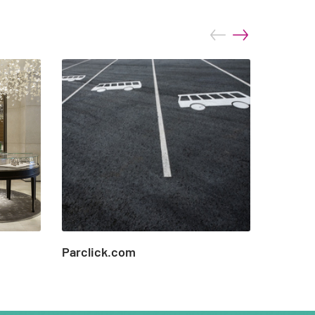
prev
next
Parclick.com
Printe