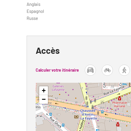
Anglais
Espagnol
Russe
Accès
Calculer votre itinéraire
car
bike
fo
+
−