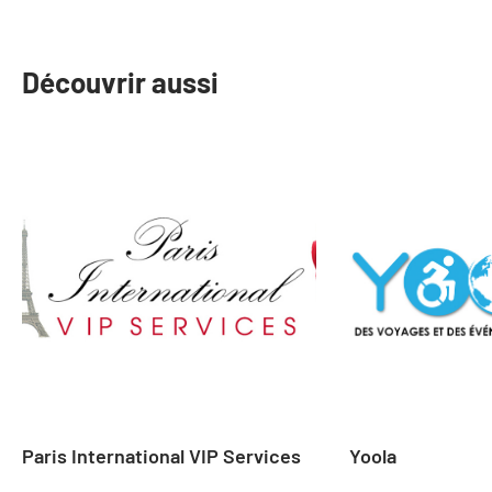
Découvrir aussi
slide
1
to
2
of
21
Paris International VIP Services
Yoola