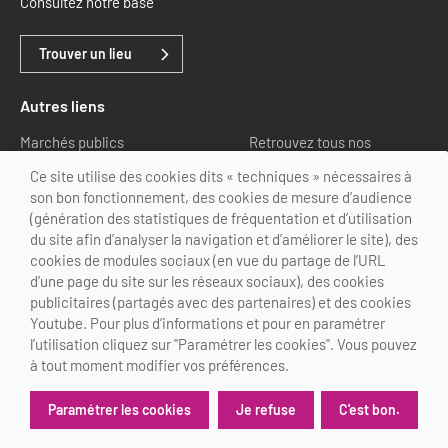
Consultez notre base
Trouver un lieu
Autres liens
Marchés publics
Retrouvez tous nos
partenaires
Ce site utilise des cookies dits « techniques » nécessaires à
son bon fonctionnement, des cookies de mesure d’audience
Nous suivre
(génération des statistiques de fréquentation et d’utilisation
du site afin d’analyser la navigation et d’améliorer le site), des
cookies de modules sociaux (en vue du partage de l’URL
d’une page du site sur les réseaux sociaux), des cookies
publicitaires (partagés avec des partenaires) et des cookies
Youtube. Pour plus d’informations et pour en paramétrer
@Choose Paris Region
l’utilisation cliquez sur "Paramétrer les cookies". Vous pouvez
Mentions légales
Crédits
Personnalisation des cookies
à tout moment modifier vos préférences.
Je refuse
C'est bon.
Paramétrer les cookies