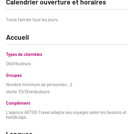
Calendrier ouverture et horaires
Bilan des actions de professionnalisation
Golfs
Améliorer l’expérience de vos visiteurs
Toute l'année tous les jours.
City Tours
Incentive et team building
Besoins et attentes des visiteurs
Accueil
Logistique
Améliorer la qualité
Types de clientèles
Agences Réceptives et évènementielles
Partage d'expériences professionnelles
Distributeurs
Guides et interprètes
Labels, Certifications et Normes
Groupes
Services, Wifi, cartes
Accessibilité
Nombre minimum de personnes : 2
Autocaristes/Transporteurs/transféristes
Vente TO/Distributeurs
Tourisme & Handicap
Complément
Destination Groupes
Se former et s'informer à l'Accessibilité
L'agence ARTOO Travel adapte ses voyages selon les besoins et
handicaps.
Nos publics en situation de handicap
Magazine Paris Region
Comment se rendre accessible?
Langues