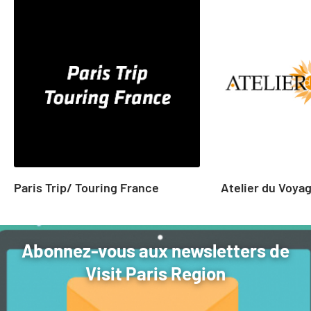
slide
1
to
2
of
22
Paris Trip/ Touring France
Atelier du Voya
Abonnez-vous aux newsletters de
Visit Paris Region