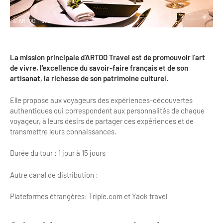
Clientèles lointaines
La liste des OT d'Île-de-France
Restaurants impressionnistes
© ARTOO Travel
Clientèles spécifiques
APIDAE
Hébergements impressionnistes
Etudes et enquêtes
Offres d'emplois et de stages
Offre culturelle impressionniste
La mission principale d'ARTOO Travel est de promouvoir l'art
Formations
de vivre, l'excellence du savoir-faire français et de son
Offre de la destination
Etudes thématiques
artisanat, la richesse de son patrimoine culturel.
Dispositifs d'enquêtes
Mode d'emploi formations
Activités
Elle propose aux voyageurs des expériences-découvertes
authentiques qui correspondent aux personnalités de chaque
Formations inter-filières
Musée - Monuments - Châteaux
Chiffres Annuels
voyageur, à leurs désirs de partager ces expériences et de
transmettre leurs connaissances.
Formations OT
Croisiéristes/Bateaux
Chiffres clés de la destination
Durée du tour : 1 jour à 15 jours
Ateliers
Parcs d’attractions et animaliers
Repères annuel
Matinales
Autre canal de distribution :
Cabarets et casino
Webinaires
Expériences et visites
Plateformes étrangères: Triple.com et Yaok travel
E-learning
Grands magasins et outlets