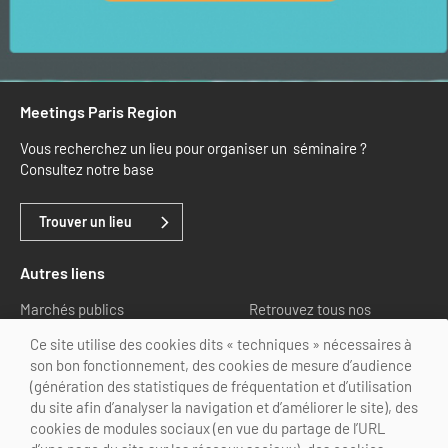
Meetings Paris Region
Vous recherchez un lieu pour organiser un séminaire ?
Consultez notre base
Trouver un lieu
Autres liens
Marchés publics
Retrouvez tous nos
partenaires
Ce site utilise des cookies dits « techniques » nécessaires à
son bon fonctionnement, des cookies de mesure d’audience
Nous suivre
(génération des statistiques de fréquentation et d’utilisation
du site afin d’analyser la navigation et d’améliorer le site), des
cookies de modules sociaux (en vue du partage de l’URL