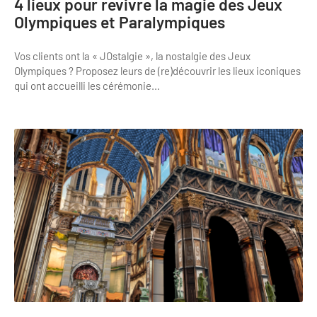
4 lieux pour revivre la magie des Jeux
Newsletter BtoB
Olympiques et Paralympiques
Annuaire accessibilité
Inscription à la newsletter
Le Label Villes et Villages Fleuris
Vos clients ont la « JOstalgie », la nostalgie des Jeux
Institutionnels du tourisme
Olympiques ? Proposez leurs de (re)découvrir les lieux iconiques
qui ont accueilli les cérémonie...
L'organisation du label
Grands Evènements
S'investir dans le label
L'organisation des visites
Remise des Prix