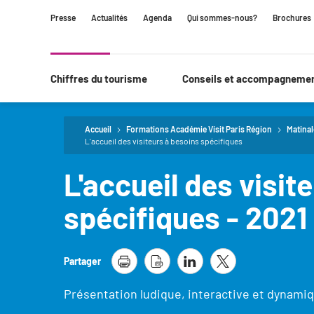
Contenu
Navigation
Recherche
Presse
Actualités
Agenda
Qui sommes-nous?
Brochures
principale
Chiffres du tourisme
Conseils et accompagneme
Accueil
Formations Académie Visit Paris Région
Matinal
L'accueil des visiteurs à besoins spécifiques
L'accueil des visit
spécifiques - 2021
Partager
Présentation ludique, interactive et dynamiq