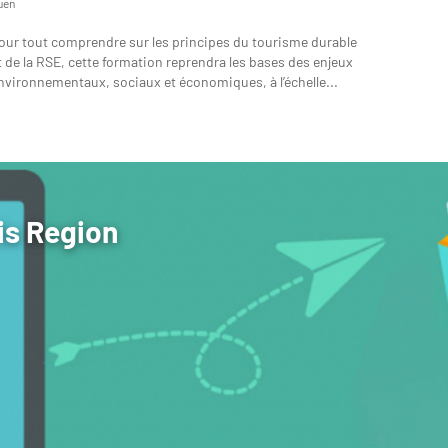
uen
Ouen
our tout comprendre sur les principes du tourisme durable
Cet ateli
t de la RSE, cette formation reprendra les bases des enjeux
professio
nvironnementaux, sociaux et économiques, à l’échelle...
améliorer 
is Region