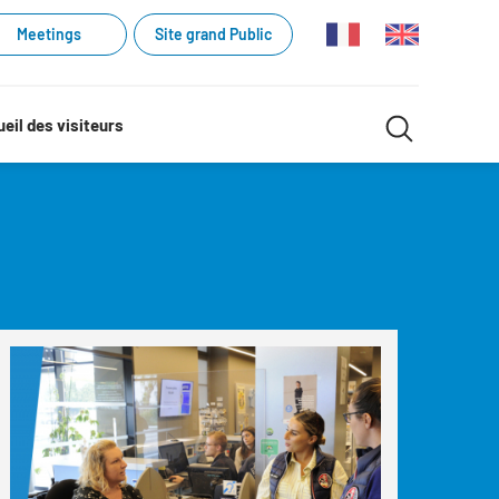
Meetings
Site grand Public
Recherche
eil des visiteurs
Recherch
dans
le
site