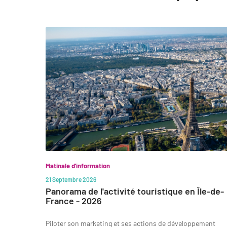
slide
1
to
3
of
15
Matinale d'information
21 Septembre 2026
Panorama de l'activité touristique en Île-de-
France - 2026
Piloter son marketing et ses actions de développement