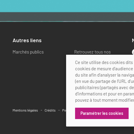
Autres liens
Marchés publics
Retrouvez tous nos
partenaires
Ce site utilise des cookies di
cookies de mesure d’audience (
du site afin d’analyser la navig
(en vue du partage de l’URL d’u
publicitaires (partagés avec d
d’informations et pour en param
pouvez à tout moment modifier
Mentions légales
Crédits
Personnalisation des cookies
Paramétrer les cookies