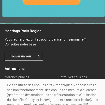
Meetings Paris Region
Vous recherchez un lieu pour organiser un séminaire ?
Consultez notre base
Trouver un lieu
Autres liens
Marchés publics
Retrouvez tous nos
partenaires
Ce site utilise des cookies dits « techniques » nécessaires à
son bon fonctionnement, des cookies de mesure d’audience
Nous suivre
(génération des statistiques de fréquentation et d’utilisation
du site afin d’analyser la navigation et d’améliorer le site), des
cookies de modules sociaux (en vue du partage de l’URL