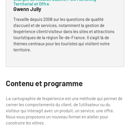
Territorial et Offre
Bilan des actions de professionnalisation
Golfs
Gwenn Jully
Améliorer l’expérience de vos visiteurs
City Tours
Travaille depuis 2008 sur les questions de qualité
d'accueil et de services, notamment la gestion de
Incentive et team building
l'expérience client/visiteur dans les sites et attractions
Besoins et attentes des visiteurs
touristiques de la région Île-de-France. Il s'agit là de
Logistique
Améliorer la qualité
thèmes centraux pour les touristes qui visitent notre
territoire.
Agences Réceptives et évènementielles
Partage d'expériences professionnelles
Guides et interprètes
Labels, Certifications et Normes
Services, Wifi, cartes
Accessibilité
Contenu et programme
Autocaristes/Transporteurs/transféristes
Tourisme & Handicap
La cartographie de l'expérience est une méthode qui permet de
Destination Groupes
cerner les comportements du client, de l'utilisateur ou du
Se former et s'informer à l'Accessibilité
visiteur qui interagit avec un produit, un service, une offre.
Nos publics en situation de handicap
Nous vous proposons un nouveau format en atelier pour
Magazine Paris Region
construire les vôtres.
Comment se rendre accessible?