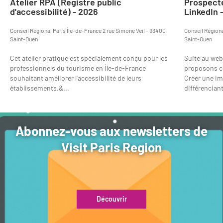
Atelier RPA (Registre public
Prospecte
d'accessibilité) - 2026
LinkedIn 
Conseil Régional Paris Île-de-France 2 rue Simone Veil - 93400
Conseil Régiona
Saint-Ouen
Saint-Ouen
Cet atelier pratique est spécialement conçu pour les
Suite au web
professionnels du tourisme en Île-de-France
proposons ce
souhaitant améliorer l'accessibilité de leurs
Créer une i
établissements.&...
différencian
Abonnez-vous aux newsletters de
Visit Paris Region
Découvrir