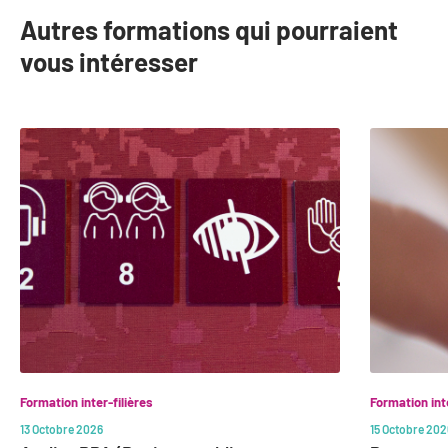
Autres formations qui pourraient
vous intéresser
slide
1
to
2
of
15
Formation inter-filières
Formation inte
13 Octobre 2026
15 Octobre 202