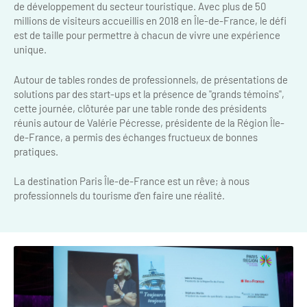
de développement du secteur touristique. Avec plus de 50
Clientèles lointaines
La liste des OT d'Île-de-France
Restaurants impressionnistes
millions de visiteurs accueillis en 2018 en Île-de-France, le défi
est de taille pour permettre à chacun de vivre une expérience
Clientèles spécifiques
APIDAE
Hébergements impressionnistes
unique.
Etudes et enquêtes
Offres d'emplois et de stages
Offre culturelle impressionniste
Autour de tables rondes de professionnels, de présentations de
Formations
solutions par des start-ups et la présence de "grands témoins",
Offre de la destination
Etudes thématiques
cette journée, clôturée par une table ronde des présidents
réunis autour de Valérie Pécresse, présidente de la Région Île-
Dispositifs d'enquêtes
Mode d'emploi formations
Activités
de-France, a permis des échanges fructueux de bonnes
pratiques.
Formations inter-filières
Musée - Monuments - Châteaux
Chiffres Annuels
La destination Paris Île-de-France est un rêve; à nous
Formations OT
Croisiéristes/Bateaux
professionnels du tourisme d'en faire une réalité.
Chiffres clés de la destination
Ateliers
Parcs d’attractions et animaliers
Repères annuel
Matinales
Cabarets et casino
Webinaires
Expériences et visites
E-learning
Grands magasins et outlets