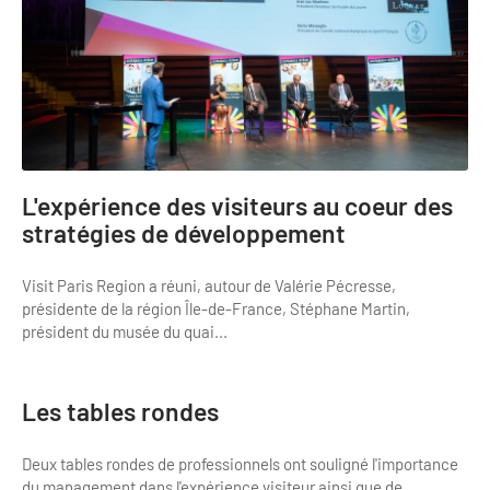
Bilan des actions de professionnalisation
Golfs
Améliorer l’expérience de vos visiteurs
City Tours
Incentive et team building
Besoins et attentes des visiteurs
Logistique
Améliorer la qualité
L'expérience des visiteurs au coeur des
Agences Réceptives et évènementielles
Partage d'expériences professionnelles
stratégies de développement
Guides et interprètes
Labels, Certifications et Normes
Visit Paris Region a réuni, autour de Valérie Pécresse,
Services, Wifi, cartes
Accessibilité
présidente de la région Île-de-France, Stéphane Martin,
président du musée du quai...
Autocaristes/Transporteurs/transféristes
Tourisme & Handicap
Destination Groupes
Se former et s'informer à l'Accessibilité
Les tables rondes
Nos publics en situation de handicap
Magazine Paris Region
Deux tables rondes de professionnels ont souligné l'importance
Comment se rendre accessible?
du management dans l'expérience visiteur ainsi que de