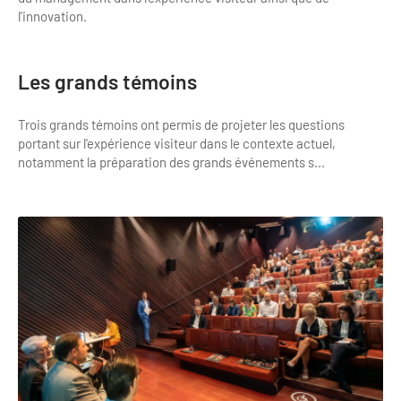
Newsletter BtoB
l'innovation.
Annuaire accessibilité
Inscription à la newsletter
Le Label Villes et Villages Fleuris
Les grands témoins
Institutionnels du tourisme
L'organisation du label
Trois grands témoins ont permis de projeter les questions
Grands Evènements
portant sur l'expérience visiteur dans le contexte actuel,
S'investir dans le label
notamment la préparation des grands événements s...
L'organisation des visites
Remise des Prix