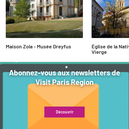
24
Maison Zola - Musée Dreyfus
Église de la Nati
Vierge
Abonnez-vous aux newsletters de
Visit Paris Region
Découvrir