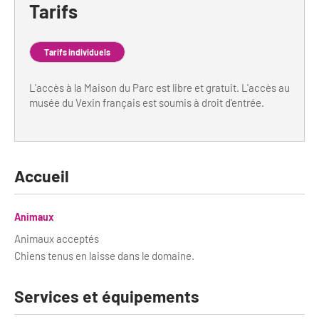
Tarifs
Bilan des actions de professionnalisation
Golfs
Améliorer l’expérience de vos visiteurs
City Tours
Tarifs individuels
Incentive et team building
Besoins et attentes des visiteurs
L'accès à la Maison du Parc est libre et gratuit. L'accès au
musée du Vexin français est soumis à droit d'entrée.
Logistique
Améliorer la qualité
Agences Réceptives et évènementielles
Partage d'expériences professionnelles
Guides et interprètes
Labels, Certifications et Normes
Accueil
Services, Wifi, cartes
Accessibilité
Autocaristes/Transporteurs/transféristes
Animaux
Tourisme & Handicap
Animaux acceptés
Destination Groupes
Chiens tenus en laisse dans le domaine.
Se former et s'informer à l'Accessibilité
Nos publics en situation de handicap
Magazine Paris Region
Services et équipements
Comment se rendre accessible?