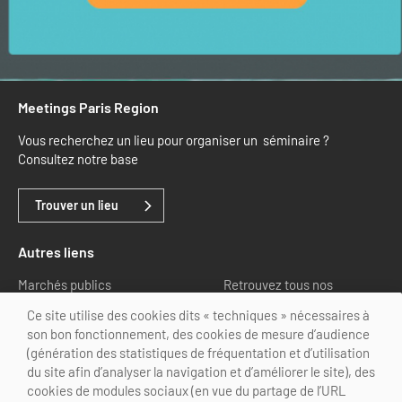
Meetings Paris Region
Vous recherchez un lieu pour organiser un séminaire ?
Consultez notre base
Trouver un lieu
Autres liens
Marchés publics
Retrouvez tous nos
partenaires
Ce site utilise des cookies dits « techniques » nécessaires à
son bon fonctionnement, des cookies de mesure d’audience
Nous suivre
(génération des statistiques de fréquentation et d’utilisation
du site afin d’analyser la navigation et d’améliorer le site), des
cookies de modules sociaux (en vue du partage de l’URL