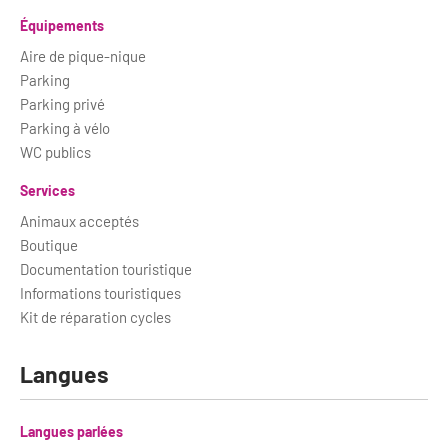
Newsletter BtoB
Équipements
Annuaire accessibilité
Inscription à la newsletter
Aire de pique-nique
Le Label Villes et Villages Fleuris
Parking
Institutionnels du tourisme
Parking privé
L'organisation du label
Parking à vélo
Grands Evènements
WC publics
S'investir dans le label
Services
L'organisation des visites
Animaux acceptés
Remise des Prix
Boutique
Documentation touristique
Informations touristiques
Kit de réparation cycles
Langues
Langues parlées