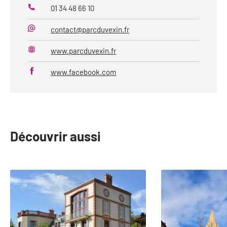
01 34 48 66 10
Téléphone
contact@parcduvexin.fr
Mail
www.parcduvexin.fr
Site
web
www.facebook.com
Découvrir aussi
slide
1
to
2
of