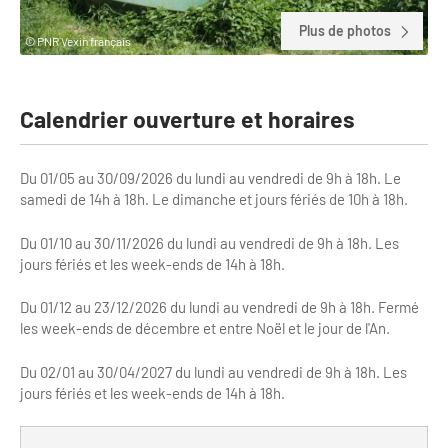
Clientèles lointaines
La liste des OT d'Île-de-France
Restaurants impressionnistes
Plus de photos
© PNR Vexin français
Clientèles spécifiques
APIDAE
Hébergements impressionnistes
Etudes et enquêtes
Offres d'emplois et de stages
Offre culturelle impressionniste
Calendrier ouverture et horaires
Formations
Offre de la destination
Etudes thématiques
Du 01/05 au 30/09/2026 du lundi au vendredi de 9h à 18h. Le
Dispositifs d'enquêtes
Mode d'emploi formations
Activités
samedi de 14h à 18h. Le dimanche et jours fériés de 10h à 18h.
Formations inter-filières
Musée - Monuments - Châteaux
Chiffres Annuels
Du 01/10 au 30/11/2026 du lundi au vendredi de 9h à 18h. Les
jours fériés et les week-ends de 14h à 18h.
Formations OT
Croisiéristes/Bateaux
Chiffres clés de la destination
Du 01/12 au 23/12/2026 du lundi au vendredi de 9h à 18h. Fermé
Ateliers
Parcs d’attractions et animaliers
les week-ends de décembre et entre Noël et le jour de l'An.
Repères annuel
Matinales
Cabarets et casino
Du 02/01 au 30/04/2027 du lundi au vendredi de 9h à 18h. Les
Webinaires
jours fériés et les week-ends de 14h à 18h.
Expériences et visites
E-learning
Grands magasins et outlets