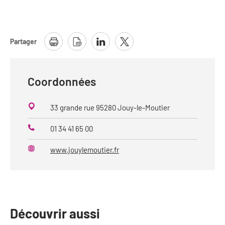
Partager
Coordonnées
33 grande rue 95280 Jouy-le-Moutier
01 34 41 65 00
Téléphone
www.jouylemoutier.fr
Site
web
Découvrir aussi