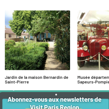
slide
1
to
2
of
23
Jardin de la maison Bernardin de
Musée départem
Saint-Pierre
Sapeurs-Pompier
Abonnez-vous aux newsletters de
Visit Paris Region