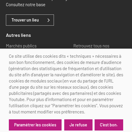
Consultez notre base
Trouver un lieu
Autres liens
Marchés publics
Retrouvez tous nos
partenaires
Ce site utilise des cookies dits « techniques » nécessaires à
son bon fonctionnement, des cookies de mesure d’audience
Nous suivre
(génération des statistiques de fréquentation et d’utilisation
du site afin d’analyser la navigation et d’améliorer le site), des
cookies de modules sociaux (en vue du partage de l’URL
d’une page du site sur les réseaux sociaux), des cookies
publicitaires (partagés avec des partenaires) et des cookies
Youtube. Pour plus d’informations et pour en paramétrer
@Choose Paris Region
l’utilisation cliquez sur "Paramétrer les cookies". Vous pouvez
Mentions légales
Crédits
Personnalisation des cookies
à tout moment modifier vos préférences.
Je refuse
C'est bon.
Paramétrer les cookies