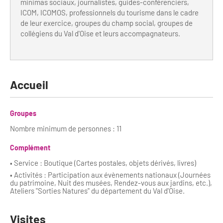
Newsletter BtoB
minimas sociaux, journalistes, guides-conférenciers,
ICOM, ICOMOS, professionnels du tourisme dans le cadre
Annuaire accessibilité
Inscription à la newsletter
de leur exercice, groupes du champ social, groupes de
collégiens du Val d'Oise et leurs accompagnateurs.
Le Label Villes et Villages Fleuris
Institutionnels du tourisme
L'organisation du label
Grands Evènements
S'investir dans le label
Accueil
L'organisation des visites
Groupes
Remise des Prix
Nombre minimum de personnes : 11
Complément
• Service : Boutique (Cartes postales, objets dérivés, livres)
• Activités : Participation aux évènements nationaux (Journées
du patrimoine, Nuit des musées, Rendez-vous aux jardins, etc.),
Ateliers "Sorties Natures" du département du Val d'Oise.
Visites