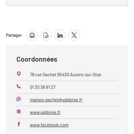
Partager
Coordonnées
78 rue Gachet 95430 Auvers-sur-Oise
01 30 36 81 27
Téléphone
maison.gachet@valdoise.fr
Mail
www.valdoise.fr
Site
web
www.facebook.com