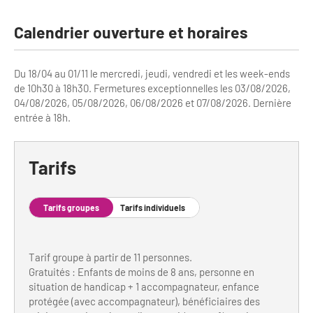
Bilan des actions de professionnalisation
Golfs
Calendrier ouverture et horaires
Améliorer l’expérience de vos visiteurs
City Tours
Incentive et team building
Du 18/04 au 01/11 le mercredi, jeudi, vendredi et les week-ends
Besoins et attentes des visiteurs
de 10h30 à 18h30. Fermetures exceptionnelles les 03/08/2026,
Logistique
04/08/2026, 05/08/2026, 06/08/2026 et 07/08/2026. Dernière
Améliorer la qualité
entrée à 18h.
Agences Réceptives et évènementielles
Partage d'expériences professionnelles
Guides et interprètes
Labels, Certifications et Normes
Tarifs
Services, Wifi, cartes
Accessibilité
Tarifs groupes
Tarifs individuels
Autocaristes/Transporteurs/transféristes
Tourisme & Handicap
Destination Groupes
Se former et s'informer à l'Accessibilité
Tarif groupe à partir de 11 personnes.
Gratuités : Enfants de moins de 8 ans, personne en
Nos publics en situation de handicap
Magazine Paris Region
situation de handicap + 1 accompagnateur, enfance
protégée (avec accompagnateur), bénéficiaires des
Comment se rendre accessible?