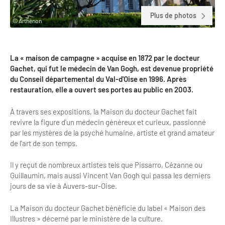
Clientèles lointaines
La liste des OT d'Île-de-France
Restaurants impressionnistes
Plus de photos
© Arthénon
Clientèles spécifiques
APIDAE
Hébergements impressionnistes
Etudes et enquêtes
Offres d'emplois et de stages
Offre culturelle impressionniste
La « maison de campagne » acquise en 1872 par le docteur
Formations
Gachet, qui fut le médecin de Van Gogh, est devenue propriété
Offre de la destination
Etudes thématiques
du Conseil départemental du Val-d'Oise en 1996. Après
restauration, elle a ouvert ses portes au public en 2003.
Dispositifs d'enquêtes
Mode d'emploi formations
Activités
À travers ses expositions, la Maison du docteur Gachet fait
Formations inter-filières
Musée - Monuments - Châteaux
Chiffres Annuels
revivre la figure d'un médecin généreux et curieux, passionné
par les mystères de la psyché humaine, artiste et grand amateur
Formations OT
Croisiéristes/Bateaux
de l'art de son temps.
Chiffres clés de la destination
Ateliers
Parcs d’attractions et animaliers
Il y reçut de nombreux artistes tels que Pissarro, Cézanne ou
Repères annuel
Matinales
Guillaumin, mais aussi Vincent Van Gogh qui passa les derniers
Cabarets et casino
jours de sa vie à Auvers-sur-Oise.
Webinaires
Expériences et visites
La Maison du docteur Gachet bénéficie du label « Maison des
E-learning
Grands magasins et outlets
Illustres » décerné par le ministère de la culture.