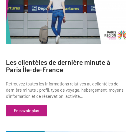
Bilan des actions de professionnalisation
Golfs
Améliorer l’expérience de vos visiteurs
City Tours
Incentive et team building
Besoins et attentes des visiteurs
Logistique
Améliorer la qualité
Agences Réceptives et évènementielles
Partage d'expériences professionnelles
Les clientèles de dernière minute à
Guides et interprètes
Labels, Certifications et Normes
Paris Île-de-France
Services, Wifi, cartes
Accessibilité
Retrouvez toutes les informations relatives aux clientèles de
Autocaristes/Transporteurs/transféristes
dernière minute : profil, type de voyage, hébergement, moyens
Tourisme & Handicap
d'information et de réservation, activité...
Destination Groupes
Se former et s'informer à l'Accessibilité
En savoir plus
Nos publics en situation de handicap
Magazine Paris Region
Comment se rendre accessible?