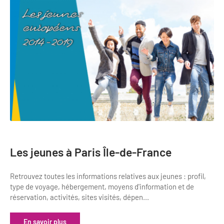
Newsletter BtoB
Annuaire accessibilité
Inscription à la newsletter
Le Label Villes et Villages Fleuris
Institutionnels du tourisme
L'organisation du label
Grands Evènements
S'investir dans le label
L'organisation des visites
Remise des Prix
Les jeunes à Paris Île-de-France
Retrouvez toutes les informations relatives aux jeunes : profil,
type de voyage, hébergement, moyens d'information et de
réservation, activités, sites visités, dépen...
En savoir plus