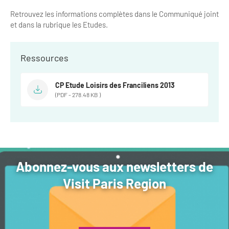
Newsletter BtoB
Retrouvez les informations complètes dans le Communiqué joint
Annuaire accessibilité
Inscription à la newsletter
et dans la rubrique les Etudes.
Le Label Villes et Villages Fleuris
Institutionnels du tourisme
Ressources
L'organisation du label
Grands Evènements
S'investir dans le label
CP Etude Loisirs des Franciliens 2013
(PDF - 278.48 KB )
L'organisation des visites
Remise des Prix
Abonnez-vous aux newsletters de
Visit Paris Region