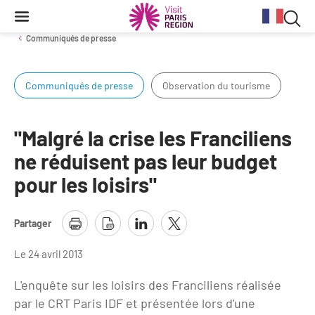
Reche
Contenu
Navigation
Recherche
principale
Rec
Communiqués de presse
dan
Communiqués de presse
Observation du tourisme
Conjoncture
Aides et financements
Services aux clientèles d'affaires
Organisez votre séminaire
Volontaires du Tourisme
le
site
Stratégie et plan d'actions BtoB 2026
Information Tourisme
Tableau de bord mensuel
Fonds Régional pour le Tourisme
Se déplacer à Paris Region
"Malgré la crise les Franciliens
Bilans
Aides financières et subventions
ne réduisent pas leur budget
Calendrier des opérations de promotion
Evénements & actualités
pour les loisirs"
Chiffre Spécial Covid
Tourisme durable
Travel Trade News
Expositions
Profils des clientèles
Les Offices de Tourisme
Partager
Évènements sportifs
Clientèle francilienne
Outils pour vos professionnels
Le 24 avril 2013
Guide de la Destination
Clientèle française
Outils pour votre Office de Tourisme
L'enquête sur les loisirs des Franciliens réalisée
Destination Impressionnisme
Clientèle de proximité
Lettres information réseau
par le CRT Paris IDF et présentée lors d'une