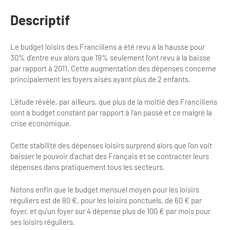
Bilan des actions de professionnalisation
Golfs
Descriptif
Améliorer l’expérience de vos visiteurs
City Tours
Le budget loisirs des Franciliens a été revu à la hausse pour
Incentive et team building
Besoins et attentes des visiteurs
30% d’entre eux alors que 19% seulement l’ont revu à la baisse
par rapport à 2011. Cette augmentation des dépenses concerne
Logistique
Améliorer la qualité
principalement les foyers aisés ayant plus de 2 enfants.
Agences Réceptives et évènementielles
Partage d'expériences professionnelles
L'étude révèle, par ailleurs, que plus de la moitié des Franciliens
sont à budget constant par rapport à l'an passé et ce malgré la
Guides et interprètes
Labels, Certifications et Normes
crise économique.
Services, Wifi, cartes
Accessibilité
Cette stabilité des dépenses loisirs surprend alors que l'on voit
baisser le pouvoir d'achat des Français et se contracter leurs
Autocaristes/Transporteurs/transféristes
Tourisme & Handicap
dépenses dans pratiquement tous les secteurs.
Destination Groupes
Se former et s'informer à l'Accessibilité
Notons enfin que le budget mensuel moyen pour les loisirs
réguliers est de 80 €, pour les loisirs ponctuels, de 60 € par
Nos publics en situation de handicap
Magazine Paris Region
foyer, et qu'un foyer sur 4 dépense plus de 100 € par mois pour
ses loisirs réguliers.
Comment se rendre accessible?