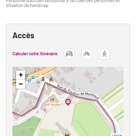
Personnel d’accueil sensibilisé à l’accueil des personnes en
situation de handicap
Accès
Calculer votre itinéraire
car
bike
foot
+
−
Leaflet