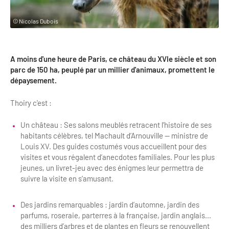
Clientèles lointaines
La liste des OT d'Île-de-France
Restaurants impressionnistes
© Nicolas Dubois
Clientèles spécifiques
APIDAE
Hébergements impressionnistes
Etudes et enquêtes
Offres d'emplois et de stages
Offre culturelle impressionniste
A moins d'une heure de Paris, ce château du XVIe siècle et son
Formations
parc de 150 ha, peuplé par un millier d'animaux, promettent le
Offre de la destination
Etudes thématiques
dépaysement.
Dispositifs d'enquêtes
Mode d'emploi formations
Activités
Thoiry c'est :
Formations inter-filières
Musée - Monuments - Châteaux
Chiffres Annuels
Un château : Ses salons meublés retracent l’histoire de ses
habitants célèbres, tel Machault d’Arnouville — ministre de
Formations OT
Croisiéristes/Bateaux
Louis XV. Des guides costumés vous accueillent pour des
Chiffres clés de la destination
visites et vous régalent d’anecdotes familiales. Pour les plus
Ateliers
Parcs d’attractions et animaliers
jeunes, un livret-jeu avec des énigmes leur permettra de
Repères annuel
Matinales
suivre la visite en s’amusant.
Cabarets et casino
Webinaires
Expériences et visites
Des jardins remarquables : jardin d’automne, jardin des
parfums, roseraie, parterres à la française, jardin anglais...
E-learning
Grands magasins et outlets
des milliers d’arbres et de plantes en fleurs se renouvellent