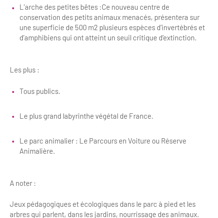
Newsletter BtoB
L’arche des petites bêtes :Ce nouveau centre de
Annuaire accessibilité
conservation des petits animaux menacés, présentera sur
Inscription à la newsletter
une superficie de 500 m2 plusieurs espèces d’invertébrés et
Le Label Villes et Villages Fleuris
d’amphibiens qui ont atteint un seuil critique d’extinction.
Institutionnels du tourisme
L'organisation du label
Les plus :
Grands Evènements
S'investir dans le label
Tous publics.
L'organisation des visites
Le plus grand labyrinthe végétal de France.
Remise des Prix
Le parc animalier : Le Parcours en Voiture ou Réserve
Animalière.
A noter :
Jeux pédagogiques et écologiques dans le parc à pied et les
arbres qui parlent, dans les jardins, nourrissage des animaux.