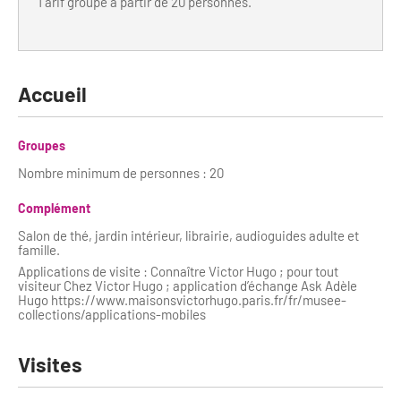
Newsletter BtoB
Tarif groupe à partir de 20 personnes.
Annuaire accessibilité
Inscription à la newsletter
Le Label Villes et Villages Fleuris
Institutionnels du tourisme
Accueil
L'organisation du label
Grands Evènements
S'investir dans le label
Groupes
Nombre minimum de personnes : 20
L'organisation des visites
Complément
Remise des Prix
Salon de thé, jardin intérieur, librairie, audioguides adulte et
famille.
Applications de visite : Connaître Victor Hugo ; pour tout
visiteur Chez Victor Hugo ; application d’échange Ask Adèle
Hugo https://www.maisonsvictorhugo.paris.fr/fr/musee-
collections/applications-mobiles
Visites