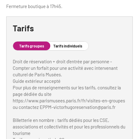
Fermeture boutique à 17h45.
Bilan des actions de professionnalisation
Golfs
Améliorer l’expérience de vos visiteurs
City Tours
Tarifs
Incentive et team building
Besoins et attentes des visiteurs
Logistique
Améliorer la qualité
Tarifs groupes
Tarifs individuels
Agences Réceptives et évènementielles
Partage d'expériences professionnelles
Droit de réservation + droit d’entrée par personne -
Compter un forfait pour une activité avec intervenant
Guides et interprètes
Labels, Certifications et Normes
culturel de Paris Musées.
Guide extérieur accepté
Services, Wifi, cartes
Accessibilité
Pour plus de renseignements sur les tarifs, consultez la
page dédiée du site
Autocaristes/Transporteurs/transféristes
Tourisme & Handicap
https://www.parismusees.paris.fr/fr/visites-en-groupes
ou contactez
EPPM-victorhugoreservation@paris.fr
Destination Groupes
Se former et s'informer à l'Accessibilité
Billetterie en nombre : tarifs dédiés pour les CSE,
Nos publics en situation de handicap
associations et collectivités et pour les professionnels du
Magazine Paris Region
tourisme
Comment se rendre accessible?