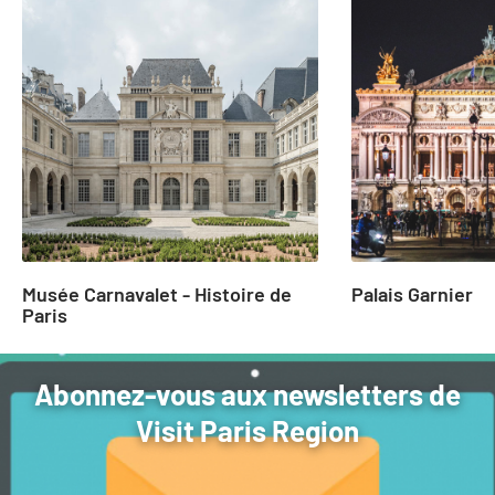
slide
1
to
2
of
25
Musée Carnavalet - Histoire de
Palais Garnier
Paris
Abonnez-vous aux newsletters de
Visit Paris Region