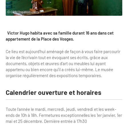
Clientèles lointaines
La liste des OT d'Île-de-France
Restaurants impressionnistes
© CPR/Tripelon-Jarry
Clientèles spécifiques
APIDAE
Hébergements impressionnistes
Etudes et enquêtes
Offres d'emplois et de stages
Offre culturelle impressionniste
Victor Hugo habita avec sa famille durant 16 ans dans cet
Formations
appartement de la Place des Vosges.
Offre de la destination
Etudes thématiques
Ce lieu est aujourd’hui aménagé de façon à vous faire parcourir
Dispositifs d'enquêtes
Mode d'emploi formations
Activités
la vie de l’écrivain tout en évoquant ses écrits, grâce aux
documents, objets et œuvres d’art ou meubles lui ayant
Formations inter-filières
Musée - Monuments - Châteaux
Chiffres Annuels
appartenu ou bien encore qu’il a créés lui-même. Le musée
organise régulièrement des expositions temporaires.
Formations OT
Croisiéristes/Bateaux
Chiffres clés de la destination
Ateliers
Parcs d’attractions et animaliers
Calendrier ouverture et horaires
Repères annuel
Matinales
Cabarets et casino
Toute l'année le mardi, mercredi, jeudi, vendredi et les week-
Webinaires
Expériences et visites
ends de 10h à 18h. Fermetures exceptionnelles les 1er janvier, 1er
mai et 25 décembre. Dernière entrée à 17h30
E-learning
Grands magasins et outlets