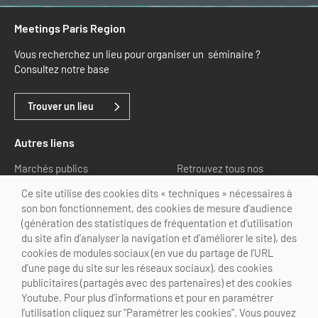
Meetings Paris Region
Vous recherchez un lieu pour organiser un séminaire ?
Consultez notre base
Trouver un lieu
Autres liens
Marchés publics
Retrouvez tous nos
partenaires
Ce site utilise des cookies dits « techniques » nécessaires à
son bon fonctionnement, des cookies de mesure d’audience
Nous suivre
(génération des statistiques de fréquentation et d’utilisation
du site afin d’analyser la navigation et d’améliorer le site), des
cookies de modules sociaux (en vue du partage de l’URL
d’une page du site sur les réseaux sociaux), des cookies
publicitaires (partagés avec des partenaires) et des cookies
Youtube. Pour plus d’informations et pour en paramétrer
@Choose Paris Region
l’utilisation cliquez sur "Paramétrer les cookies". Vous pouvez