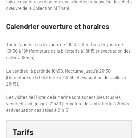
fois de manière permanente une sélection renouvelée des chefs
Bilan des actions de professionnalisation
Golfs
d’œuvre de la Collection Al Thani.
Améliorer l’expérience de vos visiteurs
City Tours
Calendrier ouverture et horaires
Incentive et team building
Besoins et attentes des visiteurs
Toute l'année tous les jours de 10h30 à 19h. Tous les jours de
Logistique
Améliorer la qualité
10h30 à 19h (fermeture de la billetterie à 18h15 et évacuation des
Agences Réceptives et évènementielles
salles à 18h45).
Partage d'expériences professionnelles
Guides et interprètes
Le vendredi à partir de 10h30. Nocturne jusqu'à 21h30
Labels, Certifications et Normes
((fermeture de la billetterie à 20h45 et évacuation des salles à
Services, Wifi, cartes
Accessibilité
21h15).
Autocaristes/Transporteurs/transféristes
Les visites de l’Hôtel de la Marine sont accessibles tous les
Tourisme & Handicap
vendredis soir jusqu’à 21h30 (fermeture de la billetterie à 20h45
et évacuation des salles à 21h15).
Destination Groupes
Se former et s'informer à l'Accessibilité
Nos publics en situation de handicap
Magazine Paris Region
Tarifs
Comment se rendre accessible?