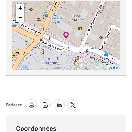
+
−
Leaflet
Partager
Coordonnées