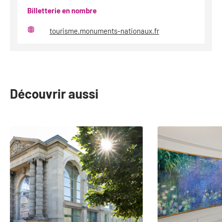
Billetterie en nombre
tourisme.monuments-nationaux.fr
Site
web
Découvrir aussi
slide
1
to
2
of
23