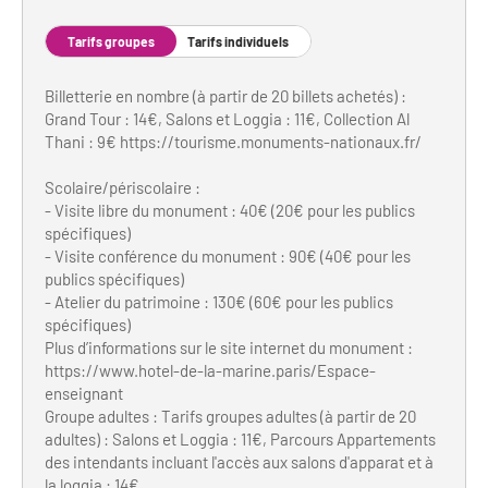
Newsletter BtoB
Annuaire accessibilité
Tarifs groupes
Tarifs individuels
Inscription à la newsletter
Le Label Villes et Villages Fleuris
Billetterie en nombre (à partir de 20 billets achetés) :
Institutionnels du tourisme
Grand Tour : 14€, Salons et Loggia : 11€, Collection Al
L'organisation du label
Thani : 9€ https://tourisme.monuments-nationaux.fr/
Grands Evènements
S'investir dans le label
Scolaire/périscolaire :
- Visite libre du monument : 40€ (20€ pour les publics
L'organisation des visites
spécifiques)
- Visite conférence du monument : 90€ (40€ pour les
Remise des Prix
publics spécifiques)
- Atelier du patrimoine : 130€ (60€ pour les publics
spécifiques)
Plus d’informations sur le site internet du monument :
https://www.hotel-de-la-marine.paris/Espace-
enseignant
Groupe adultes : Tarifs groupes adultes (à partir de 20
adultes) : Salons et Loggia : 11€, Parcours Appartements
des intendants incluant l'accès aux salons d'apparat et à
la loggia : 14€