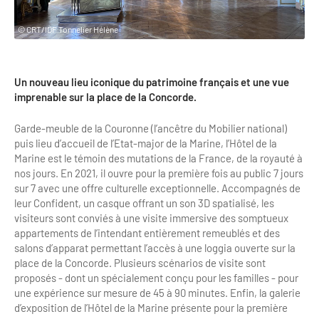
Clientèles lointaines
La liste des OT d'Île-de-France
Restaurants impressionnistes
© CRT/IDF Tonnelier Hélène
Clientèles spécifiques
APIDAE
Hébergements impressionnistes
Etudes et enquêtes
Offres d'emplois et de stages
Offre culturelle impressionniste
Un nouveau lieu iconique du patrimoine français et une vue
Formations
imprenable sur la place de la Concorde.
Offre de la destination
Etudes thématiques
Garde-meuble de la Couronne (l’ancêtre du Mobilier national)
Dispositifs d'enquêtes
Mode d'emploi formations
Activités
puis lieu d’accueil de l’Etat-major de la Marine, l’Hôtel de la
Marine est le témoin des mutations de la France, de la royauté à
Formations inter-filières
Musée - Monuments - Châteaux
Chiffres Annuels
nos jours. En 2021, il ouvre pour la première fois au public 7 jours
sur 7 avec une offre culturelle exceptionnelle. Accompagnés de
Formations OT
Croisiéristes/Bateaux
leur Confident, un casque offrant un son 3D spatialisé, les
Chiffres clés de la destination
visiteurs sont conviés à une visite immersive des somptueux
Ateliers
Parcs d’attractions et animaliers
appartements de l’intendant entièrement remeublés et des
Repères annuel
salons d’apparat permettant l’accès à une loggia ouverte sur la
Matinales
Cabarets et casino
place de la Concorde. Plusieurs scénarios de visite sont
Webinaires
proposés - dont un spécialement conçu pour les familles - pour
Expériences et visites
une expérience sur mesure de 45 à 90 minutes. Enfin, la galerie
E-learning
d’exposition de l’Hôtel de la Marine présente pour la première
Grands magasins et outlets