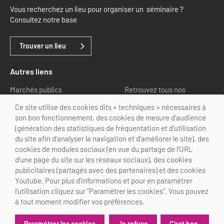
Vous recherchez un lieu pour organiser un séminaire ?
Consultez notre base
Trouver un lieu
Autres liens
Marchés publics
Retrouvez tous nos
partenaires
Ce site utilise des cookies dits « techniques » nécessaires à
son bon fonctionnement, des cookies de mesure d’audience
Nous suivre
(génération des statistiques de fréquentation et d’utilisation
du site afin d’analyser la navigation et d’améliorer le site), des
cookies de modules sociaux (en vue du partage de l’URL
d’une page du site sur les réseaux sociaux), des cookies
publicitaires (partagés avec des partenaires) et des cookies
Youtube. Pour plus d’informations et pour en paramétrer
@Choose Paris Region
l’utilisation cliquez sur "Paramétrer les cookies". Vous pouvez
Mentions légales
Crédits
Personnalisation des cookies
à tout moment modifier vos préférences.
Je refuse
C'est bon.
Paramétrer les cookies