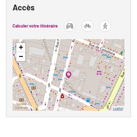
Accès
Calculer votre itinéraire
car
bike
foot
+
−
Leaflet