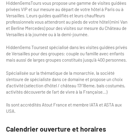
HiddenGemsTours vous propose une gamme de visites guidées
Clientèles lointaines
La liste des OT d'Île-de-France
Restaurants impressionnistes
privées VIP et sur mesure au départ de votre hôtel à Paris ou à
Versailles. Leurs guides qualifiés et leurs chauffeurs
Clientèles spécifiques
APIDAE
Hébergements impressionnistes
professionnels vous attendront au pieds de votre hôtel (mini Van
et Berline Mercedes) pour des visites sur mesure du Château de
Etudes et enquêtes
Offres d'emplois et de stages
Offre culturelle impressionniste
Versailles à la journée ou à la demi-journée.
Formations
Offre de la destination
Etudes thématiques
HiddenGems Toursest spécialisé dans les visites guidées privés
de Versailles pour des groupes: couple ou famille avec enfants
Dispositifs d'enquêtes
Mode d'emploi formations
Activités
mais aussi de larges groupes constitués jusqu’à 400 personnes.
Formations inter-filières
Musée - Monuments - Châteaux
Chiffres Annuels
Spécialisée sur la thématique de la monarchie, la société
s’entoure de spécialiste dans ce domaine et propose un choix
Formations OT
Croisiéristes/Bateaux
d’activité (sélection d’hôtel / château 17/18eme, bals costumés,
Chiffres clés de la destination
activités découverte de l’art de vivre à la Française…)
Ateliers
Parcs d’attractions et animaliers
Repères annuel
Matinales
Ils sont accrédités Atout France et membre IATA et ASTA aux
Cabarets et casino
USA.
Webinaires
Expériences et visites
Calendrier ouverture et horaires
E-learning
Grands magasins et outlets