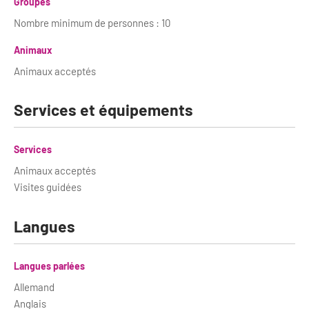
Newsletter BtoB
Groupes
Annuaire accessibilité
Nombre minimum de personnes : 10
Inscription à la newsletter
Le Label Villes et Villages Fleuris
Animaux
Institutionnels du tourisme
Animaux acceptés
L'organisation du label
Grands Evènements
Services et équipements
S'investir dans le label
L'organisation des visites
Services
Remise des Prix
Animaux acceptés
Visites guidées
Langues
Langues parlées
Allemand
Anglais