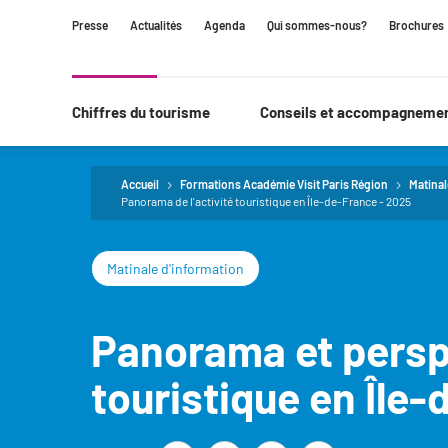
Contenu
Navigation
Recherche
Presse
Actualités
Agenda
Qui sommes-nous?
Brochures
principale
Chiffres du tourisme
Conseils et accompagneme
Accueil
Formations Académie Visit Paris Région
Matinal
Panorama de l'activité touristique en Île-de-France - 2025
Matinale d'information
Panorama et perspe
touristique en Île