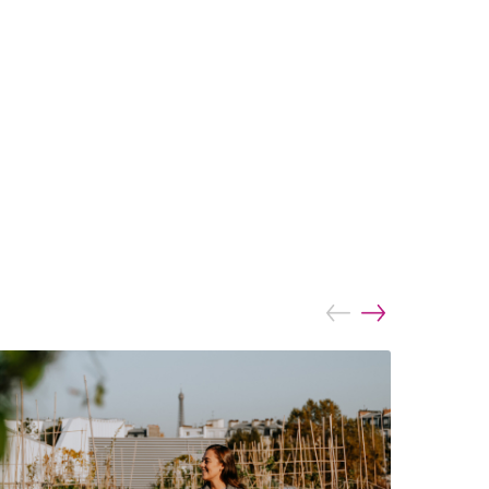
prev
next