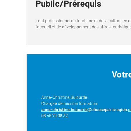
Public/Prérequis
Tout professionnel du tourisme et de la culture en 
l'accueil et de développement des offres touristiqu
Votr
Anne-Christine Bulourde
Chargée de mission formation
anne-christine.bulourde
@chooseparisregion.
o
06 46 79 08 32