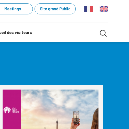
Meetings
Site grand Public
Recherche
eil des visiteurs
Recherch
dans
le
site