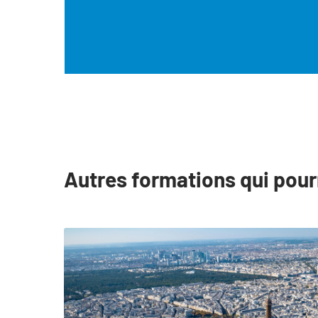
Autres formations qui pour
slide
1
to
3
of
15