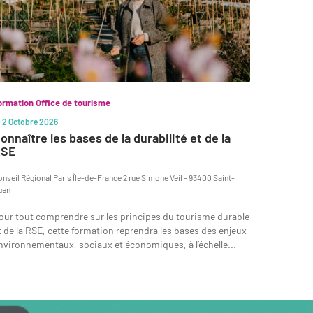
ormation Office de tourisme
Formation 
 - 2 Octobre 2026
13 Octobre
onnaître les bases de la durabilité et de la
Atelier
RSE
2026
onseil Régional Paris Île-de-France 2 rue Simone Veil - 93400 Saint-
Conseil Rég
uen
Ouen
our tout comprendre sur les principes du tourisme durable
Cet ateli
t de la RSE, cette formation reprendra les bases des enjeux
professio
nvironnementaux, sociaux et économiques, à l’échelle...
améliorer 