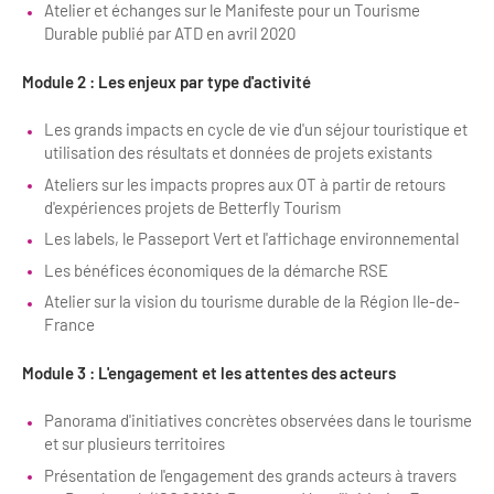
Newsletter BtoB
Atelier et échanges sur le Manifeste pour un Tourisme
Durable publié par ATD en avril 2020
Annuaire accessibilité
Inscription à la newsletter
Le Label Villes et Villages Fleuris
Module 2 : Les enjeux par type d'activité
Institutionnels du tourisme
Les grands impacts en cycle de vie d'un séjour touristique et
L'organisation du label
utilisation des résultats et données de projets existants
Grands Evènements
S'investir dans le label
Ateliers sur les impacts propres aux OT à partir de retours
d'expériences projets de Betterfly Tourism
L'organisation des visites
Les labels, le Passeport Vert et l'affichage environnemental
Remise des Prix
Les bénéfices économiques de la démarche RSE
Atelier sur la vision du tourisme durable de la Région Ile-de-
France
Module 3 : L'engagement et les attentes des acteurs
Panorama d'initiatives concrètes observées dans le tourisme
et sur plusieurs territoires
Présentation de l'engagement des grands acteurs à travers