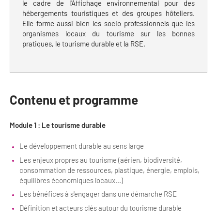
le cadre de l'Affichage environnemental pour des
Bilan des actions de professionnalisation
Golfs
hébergements touristiques et des groupes hôteliers.
Elle forme aussi bien les socio-professionnels que les
Améliorer l’expérience de vos visiteurs
City Tours
organismes locaux du tourisme sur les bonnes
pratiques, le tourisme durable et la RSE.
Incentive et team building
Besoins et attentes des visiteurs
Logistique
Améliorer la qualité
Agences Réceptives et évènementielles
Partage d'expériences professionnelles
Contenu et programme
Guides et interprètes
Labels, Certifications et Normes
Module 1 : Le tourisme durable
Services, Wifi, cartes
Accessibilité
Le développement durable au sens large
Autocaristes/Transporteurs/transféristes
Tourisme & Handicap
Les enjeux propres au tourisme (aérien, biodiversité,
consommation de ressources, plastique, énergie, emplois,
Destination Groupes
Se former et s'informer à l'Accessibilité
équilibres économiques locaux...)
Nos publics en situation de handicap
Les bénéfices à s'engager dans une démarche RSE
Magazine Paris Region
Définition et acteurs clés autour du tourisme durable
Comment se rendre accessible?