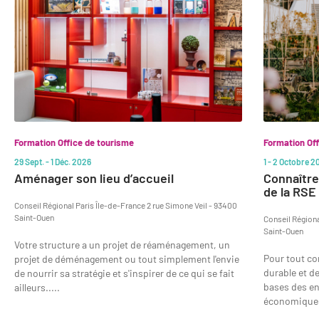
of
15
Formation Office de tourisme
Formation Off
29 Sept. - 1 Déc. 2026
1 - 2 Octobre 2
Aménager son lieu d’accueil
Connaître 
de la RSE
Conseil Régional Paris Île-de-France 2 rue Simone Veil - 93400
Saint-Ouen
Conseil Régiona
Saint-Ouen
Votre structure a un projet de réaménagement, un
Pour tout co
projet de déménagement ou tout simplement l'envie
durable et de
de nourrir sa stratégie et s'inspirer de ce qui se fait
bases des e
ailleurs.....
économiques, 