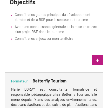
Objectifs
Clientèles lointaines
La liste des OT d'Île-de-France
Restaurants impressionnistes
Clientèles spécifiques
APIDAE
Connaître les grands principes du développement
Hébergements impressionnistes
durable et de la RSE pour le secteur du tourisme
Etudes et enquêtes
Offres d'emplois et de stages
Offre culturelle impressionniste
Avoir une connaissance générale de la mise en œuvre
d’un projet RSE dans le tourisme
Formations
Offre de la destination
Etudes thématiques
Connaître les enjeux sur mon territoire
Dispositifs d'enquêtes
Mode d'emploi formations
Activités
Formations inter-filières
Musée - Monuments - Châteaux
Chiffres Annuels
lire plus
Formations OT
Croisiéristes/Bateaux
Chiffres clés de la destination
Ateliers
Parcs d’attractions et animaliers
Betterfly Tourism
Repères annuel
Formateur
Matinales
Cabarets et casino
Marie DORAY est consultante, formatrice et
Webinaires
responsable pédagogique chez Betterfly Tourism. Elle
Expériences et visites
mène depuis 7 ans des analyses environnementales,
E-learning
Grands magasins et outlets
des plans d'actions et des suivis de plan d'actions dans