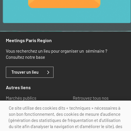
Meetings Paris Region
Vous recherchez un lieu pour organiser un séminaire ?
Consultez notre base
Trouver un lieu
Autres liens
Marchés publics
Retrouvez tous nos
partenaires
Ce site utilise des cookies dits « techniques » nécessaires à
son bon fonctionnement, des cookies de mesure d’audience
Nous suivre
(génération des statistiques de fréquentation et d’utilisation
du site afin d’analyser la navigation et d’améliorer le site), des