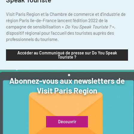
Newsletter BtoB
Annuaire accessibilité
Inscription à la newsletter
Visit Paris Region et la Chambre de commerce et d’industrie de
région Paris Ile-de-France lancent l'édition 2022 de la
Le Label Villes et Villages Fleuris
campagne de sensibilisation «
Do You Speak Touriste ?
»,
Institutionnels du tourisme
dispositif régional pour l’accueil des touristes auprès des
L'organisation du label
professionnels du tourisme.
Grands Evènements
S'investir dans le label
Accéder au Communiqué de presse sur Do You Speak
Touriste ?
L'organisation des visites
Remise des Prix
Abonnez-vous aux newsletters de
Visit Paris Region
Découvrir