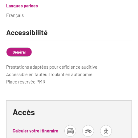
Newsletter BtoB
Langues parlées
Annuaire accessibilité
Inscription à la newsletter
Français
Le Label Villes et Villages Fleuris
Institutionnels du tourisme
Accessibilité
L'organisation du label
Grands Evènements
S'investir dans le label
Général
L'organisation des visites
Prestations adaptées pour déficience auditive
Accessible en fauteuil roulant en autonomie
Remise des Prix
Place réservée PMR
Accès
Calculer votre itinéraire
car
bike
foot