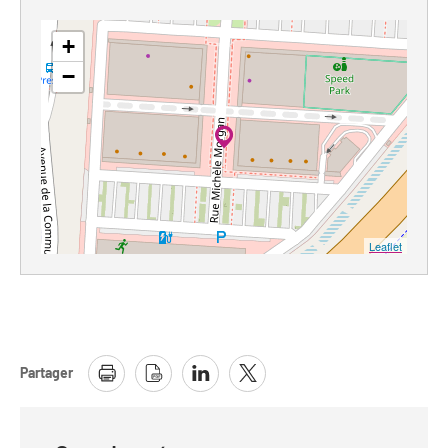
+
−
Leaflet
Partager