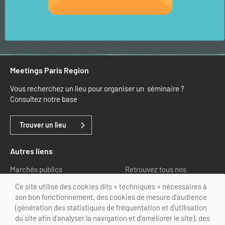
Meetings Paris Region
Vous recherchez un lieu pour organiser un séminaire ?
Consultez notre base
Trouver un lieu
Autres liens
Marchés publics
Retrouvez tous nos
partenaires
Ce site utilise des cookies dits « techniques » nécessaires à
son bon fonctionnement, des cookies de mesure d’audience
Nous suivre
(génération des statistiques de fréquentation et d’utilisation
du site afin d’analyser la navigation et d’améliorer le site), des