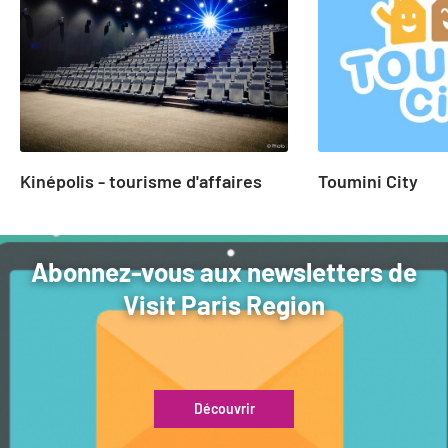
of
25
Kinépolis - tourisme d'affaires
Toumini City
Abonnez-vous aux newsletters de
Visit Paris Region
Découvrir