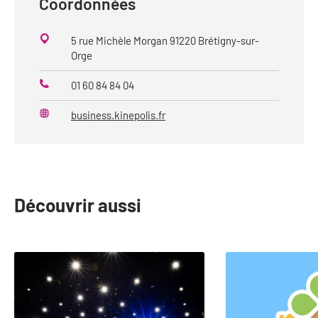
Coordonnées
5 rue Michèle Morgan 91220 Brétigny-sur-
Orge
01 60 84 84 04
Téléphone
business.kinepolis.fr
Site
web
Découvrir aussi
slide
1
to
2