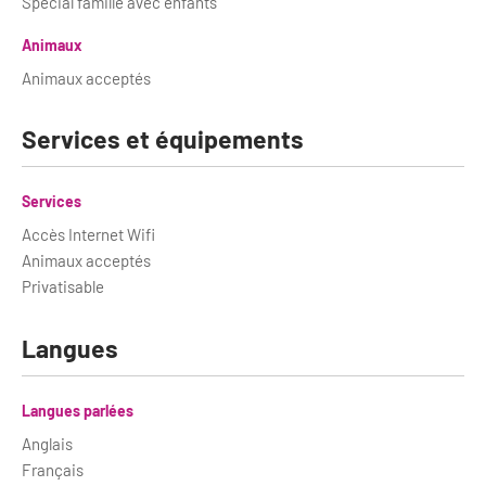
Newsletter BtoB
Spécial famille avec enfants
Annuaire accessibilité
Animaux
Inscription à la newsletter
Le Label Villes et Villages Fleuris
Animaux acceptés
Institutionnels du tourisme
L'organisation du label
Services et équipements
Grands Evènements
S'investir dans le label
Services
L'organisation des visites
Accès Internet Wifi
Animaux acceptés
Remise des Prix
Privatisable
Langues
Langues parlées
Anglais
Français