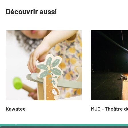
Découvrir aussi
slide
1
to
2
of
25
Kawatee
MJC - Théâtre de