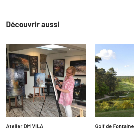
Découvrir aussi
slide
1
to
2
of
25
Atelier DM VILA
Golf de Fontain