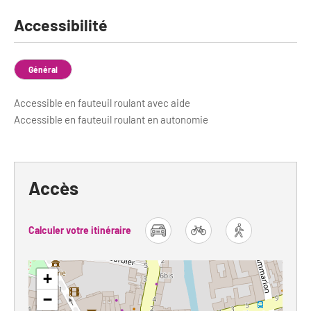
Newsletter BtoB
Accessibilité
Annuaire accessibilité
Inscription à la newsletter
Le Label Villes et Villages Fleuris
Institutionnels du tourisme
Général
L'organisation du label
Accessible en fauteuil roulant avec aide
Grands Evènements
S'investir dans le label
Accessible en fauteuil roulant en autonomie
L'organisation des visites
Remise des Prix
Accès
Calculer votre itinéraire
car
bike
foot
+
−