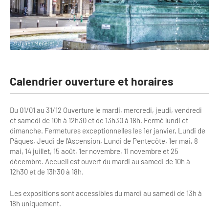
Clientèles lointaines
La liste des OT d'Île-de-France
Restaurants impressionnistes
Clientèles spécifiques
APIDAE
Hébergements impressionnistes
© Julien Meneret
Etudes et enquêtes
Offres d'emplois et de stages
Offre culturelle impressionniste
Formations
Offre de la destination
Etudes thématiques
Calendrier ouverture et horaires
Dispositifs d'enquêtes
Mode d'emploi formations
Activités
Du 01/01 au 31/12 Ouverture le mardi, mercredi, jeudi, vendredi
Formations inter-filières
Musée - Monuments - Châteaux
Chiffres Annuels
et samedi de 10h à 12h30 et de 13h30 à 18h. Fermé lundi et
dimanche. Fermetures exceptionnelles les 1er janvier, Lundi de
Formations OT
Croisiéristes/Bateaux
Pâques, Jeudi de l'Ascension, Lundi de Pentecôte, 1er mai, 8
Chiffres clés de la destination
Ateliers
mai, 14 juillet, 15 août, 1er novembre, 11 novembre et 25
Parcs d’attractions et animaliers
décembre. Accueil est ouvert du mardi au samedi de 10h à
Repères annuel
Matinales
12h30 et de 13h30 à 18h.
Cabarets et casino
Webinaires
Expériences et visites
Les expositions sont accessibles du mardi au samedi de 13h à
18h uniquement.
E-learning
Grands magasins et outlets