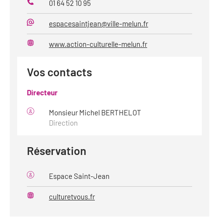
01 64 52 10 95
Téléphone
espacesaintjean@ville-melun.fr
Mail
www.action-culturelle-melun.fr
Site
web
Vos contacts
Directeur
Monsieur Michel BERTHELOT
Direction
Réservation
Espace Saint-Jean
culturetvous.fr
Site
web